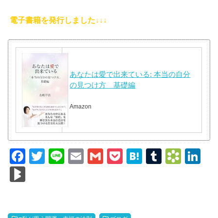
電子書籍を発行しました↓↓↓
あなたは愛で出来ている: 本当の自分
の見つけ方 基礎編
Amazon
F
T
Li
E
G
P
H
T
B
Li
a
wi
n
m
m
o
at
u
o
n
Bl
c
tt
e
ail
ail
ck
e
m
o
k
o
e
er
et
n
bl
k
e
g