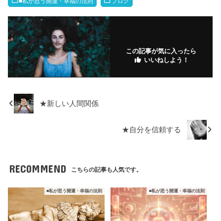
b
a
r
m
dI
M
■私が思う開運・幸福の法則
ブログ
o
ar
n
ar
o
ks
ks
k
.fr
この記事が気に入ったら
いいねしよう！
★新しい人間関係
★自分を信頼する
RECOMMEND
こちらの記事も人気です。
■私が思う開運・幸福の法則
■私が思う開運・幸福の法則