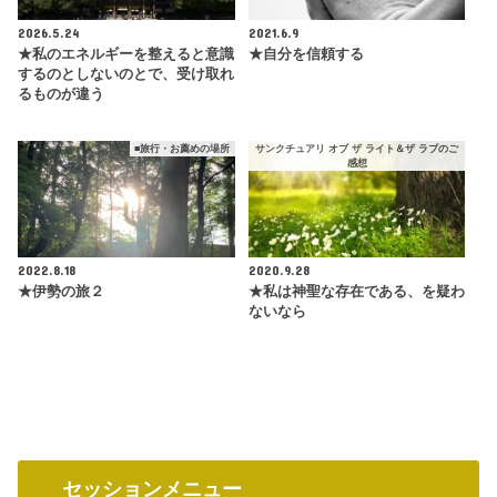
2026.5.24
2021.6.9
★私のエネルギーを整えると意識
★自分を信頼する
するのとしないのとで、受け取れ
るものが違う
■旅行・お薦めの場所
サンクチュアリ オブ ザ ライト＆ザ ラブのご
感想
2022.8.18
2020.9.28
★伊勢の旅２
★私は神聖な存在である、を疑わ
ないなら
セッションメニュー