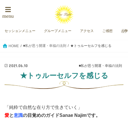
menu
セッションメニュー
グループメニュー
アクセス
ご感想
お
■私が思う開運・幸福の法則
★トゥルーセルフを感じる
HOME
2021.06.10
■私が思う開運・幸福の法則
★トゥルーセルフを感じる
「純粋で自然な在り方で生きていく」
愛
と
意識
の目覚めのガイド
Sanae Najimです。