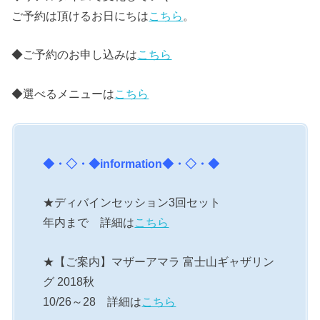
ご予約は頂けるお日にちは
こちら
。
◆ご予約のお申し込みは
こちら
◆選べるメニューは
こちら
◆・◇・◆
information
◆・◇・◆
★ディバインセッション3回セット
年内まで 詳細は
こちら
★【ご案内】マザーアマラ 富士山ギャザリン
グ 2018秋
10/26～28 詳細は
こちら