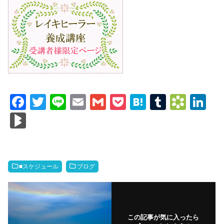
F
T
Li
E
G
P
H
T
B
Li
a
wi
n
m
m
o
at
u
o
n
Bl
c
tt
e
ail
ail
ck
e
m
o
k
o
e
er
et
n
bl
k
e
g
b
a
r
m
dI
M
■スケジュール
ブログ
o
ar
n
ar
o
ks
ks
k
.fr
この記事が気に入ったら