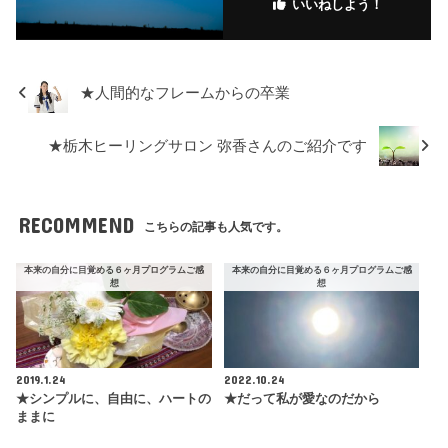
いいねしよう！
★人間的なフレームからの卒業
★栃木ヒーリングサロン 弥香さんのご紹介です
RECOMMEND
こちらの記事も人気です。
本来の自分に目覚める６ヶ月プログラムご感
本来の自分に目覚める６ヶ月プログラムご感
想
想
2019.1.24
2022.10.24
★シンプルに、自由に、ハートの
★だって私が愛なのだから
ままに