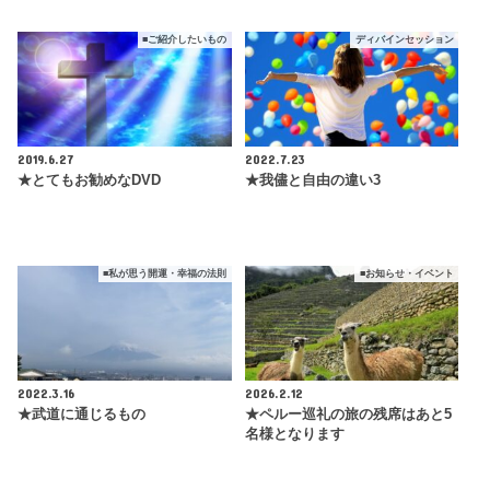
■ご紹介したいもの
ディバインセッション
2019.6.27
2022.7.23
★とてもお勧めなDVD
★我儘と自由の違い3
■私が思う開運・幸福の法則
■お知らせ・イベント
2022.3.16
2026.2.12
★武道に通じるもの
★ペルー巡礼の旅の残席はあと5
名様となります