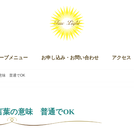
ープメニュー
お申し込み・お問い合わせ
アクセス
ッション（単発・３回セット）
ログラム
キー）
ン
ズダム・オブ・ライト マスタリー講座
チュアリ オブ ザ ライト＆ザ ラブ
 Joy of Being（ジョイオブビーイング）
ープアライメント（無料）
ープセイクリッドアクティベーション
クリッドアクティベーション・プラクティショナー養成講座
ギャザリング
お申し込み
お問い合わせ
意味 普通でOK
言葉の意味 普通でOK