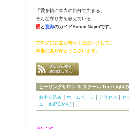
「愛を軸に本当の自分で生きる」
そんな在り方を教えている
愛
と
意識
のガイド
Sanae Najimです。
ブログにお立ち寄りくださいまして、
本当にありがとうございます。
ヒーリングサロン ＆ スクール True Light
お申し込み
｜
ホームページ
｜
アクセス
｜
セ
ュール(PCから)
｜