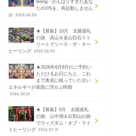
Being・がんばりすぎたあな
たのOSを、再起動しません
か
2026.08.05
★【募集】10月 太陽巡礼
の旅 高山＆金山巨石リト
リートでソース・ザ・キー
ヒーリング
2026.08.02
★2026年8月9月のご予約い
ただけるお日にちと、これ
まで奥底に眠っていた古い
エネルギーが表面に浮かぶ時期
2026.08.01
★【募集】9月 太陽巡礼
の旅 山中湖＆石割山の旅
でウィズダム・オブ・ライ
トヒーリング
2026.07.31