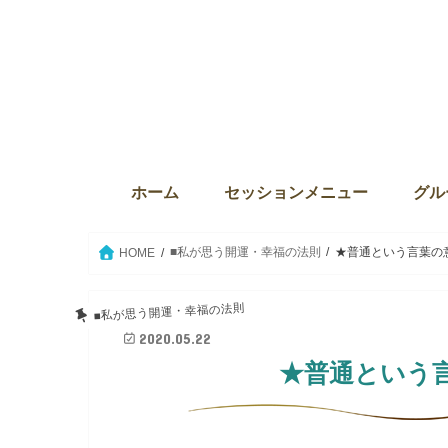
ホーム
セッションメニュー
グル
ディバインセッション・個人セ
本来の自分に目覚める6か月プ
ウィズダム・オブ・ライト
Source the key（ソース・ザ・
クリスタルボウルセッション
セイクリッドアクティベーショ
ウィ
サンク
The
グル
グル
セイ
愛の
■私が思う開運・幸福の法則
★普通という言葉の
HOME
■私が思う開運・幸福の法則
2020.05.22
★普通という