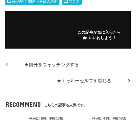
b
a
r
m
dI
M
■私が思う開運・幸福の法則
ブログ
o
ar
n
ar
o
ks
ks
k
.fr
この記事が気に入ったら
いいねしよう！
★自分をウォッチングする
★トゥルーセルフを感じる
RECOMMEND
こちらの記事も人気です。
■私が思う開運・幸福の法則
■私が思う開運・幸福の法則