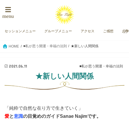
menu
セッションメニュー
グループメニュー
アクセス
ご感想
お
■私が思う開運・幸福の法則
★新しい人間関係
HOME
2021.06.11
■私が思う開運・幸福の法則
★新しい人間関係
「純粋で自然な在り方で生きていく」
愛
と
意識
の目覚めのガイド
Sanae Najimです。