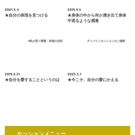
2021.5.4
2019.9.4
★自分の表現を見つける
★身体の中から何か湧き出て身体
中巡るような感覚
■私が思う開運・幸福の法則
ディバインセッションのご感想
2019.5.31
2023.3.1
★自分を愛することというのは
★今こそ、自分の愛にかえる
セッションメニュー