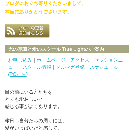
ブログにお立ち寄りくださいまして、
本当にありがとうございます。
光の意識と愛のスクール True Lightのご案内
お申し込み
｜
ホームページ
｜
アクセス
｜
セッションニ
ュー
｜
スクール情報
｜
メルマガ登録
｜
スケジュール
(PCから)
｜
目の前にいる方たちを
とても愛おしいと
感じる事がよくあります。
昨日も自分たちの周りには、
愛がいっぱいだと感じて、