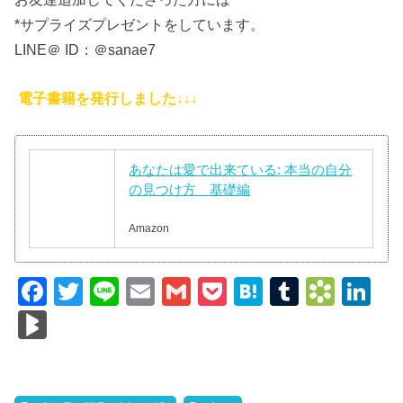
*サプライズプレゼントをしています。
LINE＠ ID：＠sanae7
電子書籍を発行しました↓↓↓
あなたは愛で出来ている: 本当の自分
の見つけ方 基礎編
Amazon
F
T
Li
E
G
P
H
T
B
Li
a
wi
n
m
m
o
at
u
o
n
Bl
c
tt
e
ail
ail
ck
e
m
o
k
o
e
er
et
n
bl
k
e
g