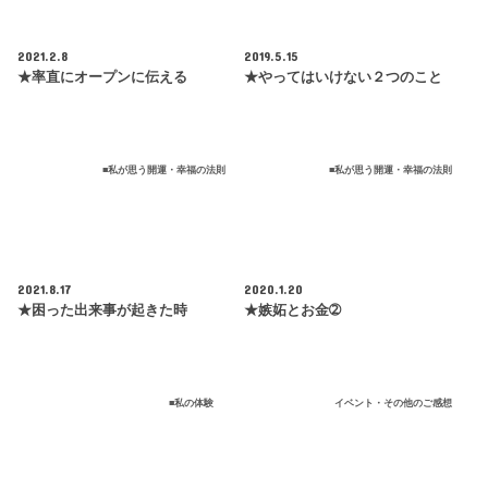
2021.2.8
2019.5.15
★率直にオープンに伝える
★やってはいけない２つのこと
■私が思う開運・幸福の法則
■私が思う開運・幸福の法則
2021.8.17
2020.1.20
★困った出来事が起きた時
★嫉妬とお金➁
■私の体験
イベント・その他のご感想