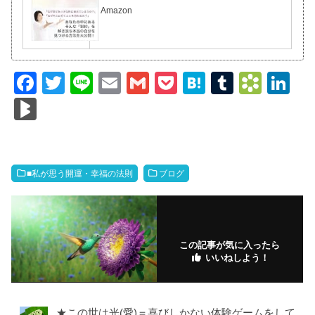
Amazon
F
T
Li
E
G
P
H
T
B
Li
a
wi
n
m
m
o
at
u
o
n
Bl
c
tt
e
ail
ail
ck
e
m
o
k
o
e
er
et
n
bl
k
e
g
b
a
r
m
dI
M
■私が思う開運・幸福の法則
ブログ
o
ar
n
ar
o
ks
ks
k
.fr
この記事が気に入ったら
いいねしよう！
★この世は光(愛)＝喜びしかない体験ゲームをして