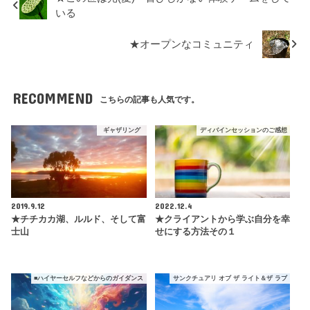
いる
★オープンなコミュニティ
RECOMMEND
こちらの記事も人気です。
ギャザリング
ディバインセッションのご感想
2019.9.12
2022.12.4
★チチカカ湖、ルルド、そして富
★クライアントから学ぶ自分を幸
士山
せにする方法その１
■ハイヤーセルフなどからのガイダンス
サンクチュアリ オブ ザ ライト＆ザ ラブ