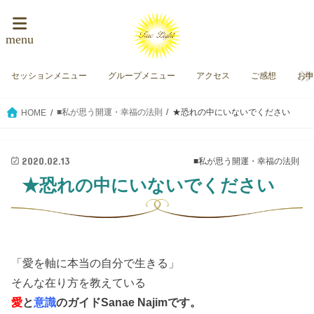
menu
セッションメニュー
グループメニュー
アクセス
ご感想
お
■私が思う開運・幸福の法則
★恐れの中にいないでください
HOME
2020.02.13
■私が思う開運・幸福の法則
★恐れの中にいないでください
「愛を軸に本当の自分で生きる」
そんな在り方を教えている
愛
と
意識
のガイド
Sanae Najimです。