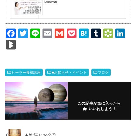
Amazon
F
T
Li
E
G
P
H
T
B
Li
a
wi
n
m
m
o
at
u
o
n
Bl
c
tt
e
ail
ail
ck
e
m
o
k
o
e
er
et
n
bl
k
e
g
b
a
r
m
dI
M
ヒーラー養成講座
■お知らせ・イベント
ブログ
o
ar
n
ar
o
ks
ks
k
.fr
この記事が気に入ったら
いいねしよう！
★嫉妬とお金①