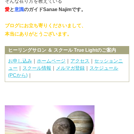
そんな在り方を教えている
愛
と
意識
のガイド
Sanae Najimです。
ブログにお立ち寄りくださいまして、
本当にありがとうございます。
ヒーリングサロン ＆ スクール True Lightのご案内
お申し込み
｜
ホームページ
｜
アクセス
｜
セッションニ
ュー
｜
スクール情報
｜
メルマガ登録
｜
スケジュール
(PCから)
｜