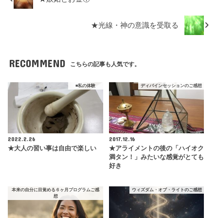
★光線・神の意識を受取る
RECOMMEND
こちらの記事も人気です。
■私の体験
ディバインセッションのご感想
2022.2.26
2017.12.16
★大人の習い事は自由で楽しい
★アライメントの後の「ハイオク
満タン！」みたいな感覚がとても
好き
本来の自分に目覚める６ヶ月プログラムご感
ウィズダム・オブ・ライトのご感想
想