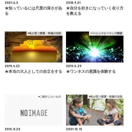
2021.6.5
2018.9.21
★知っているには尺度の深さがあ
★自分を好きになっていく在り方
る
を教える
■私が思う開運・幸福の法則
ベーシックヒーリング講座
2019.4.23
2019.5.29
★本当の大人としての自立をする
★ワンネスの意識を体験する
■ご紹介したいもの
■私が思う開運・幸福の法則
2015.8.22
2021.12.15