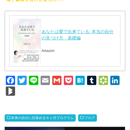
あなたは愛で出来ている: 本当の自分
の見つけ方 基礎編
Amazon
F
T
Li
E
G
P
H
T
B
Li
a
wi
n
m
m
o
at
u
o
n
Bl
c
tt
e
ail
ail
ck
e
m
o
k
o
e
er
et
n
bl
k
e
g
b
a
r
m
dI
M
本来の自分に目覚める６ヶ月プログラム
ブログ
o
ar
n
ar