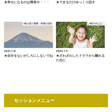
★幸せになるのは簡単や・・・
★できるだけゆっくり話す
■私が思う開運・幸福の法則
■日々のこと
2021.1.13
2025.1.9
★自分をないがしろにしないでね
★ざわざわしたドラマから離れる
ために
セッションメニュー