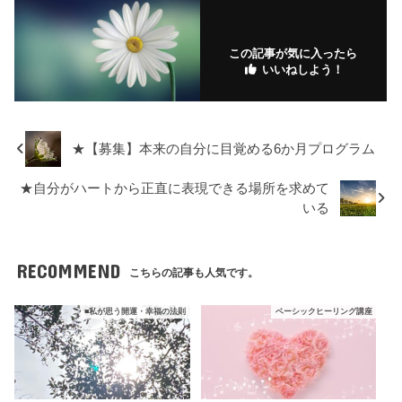
o
ks
ks
k
.fr
この記事が気に入ったら
いいねしよう！
★【募集】本来の自分に目覚める6か月プログラム
★自分がハートから正直に表現できる場所を求めて
いる
RECOMMEND
こちらの記事も人気です。
■私が思う開運・幸福の法則
ベーシックヒーリング講座