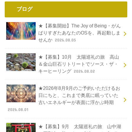
ブログ
★【募集開始】The Joy of Being・がん
ばりすぎたあなたのOSを、再起動しま
せんか
2026.08.05
★【募集】10月 太陽巡礼の旅 高山
＆金山巨石リトリートでソース・ザ・
キーヒーリング
2026.08.02
★2026年8月9月のご予約いただけるお
日にちと、これまで奥底に眠っていた
古いエネルギーが表面に浮かぶ時期
2026.08.01
★【募集】9月 太陽巡礼の旅 山中湖