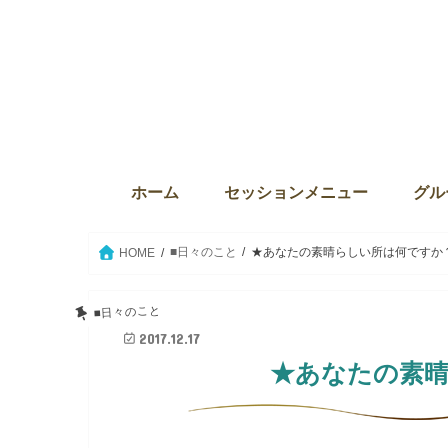
ホーム
セッションメニュー
グル
ディバインセッション・個人セ
本来の自分に目覚める6か月プ
ウィズダム・オブ・ライト
Source the key（ソース・ザ・
クリスタルボウルセッション
セイクリッドアクティベーショ
ウィ
サンク
The
グル
グル
セイ
愛の
■日々のこと
★あなたの素晴らしい所は何ですか
HOME
■日々のこと
2017.12.17
★あなたの素