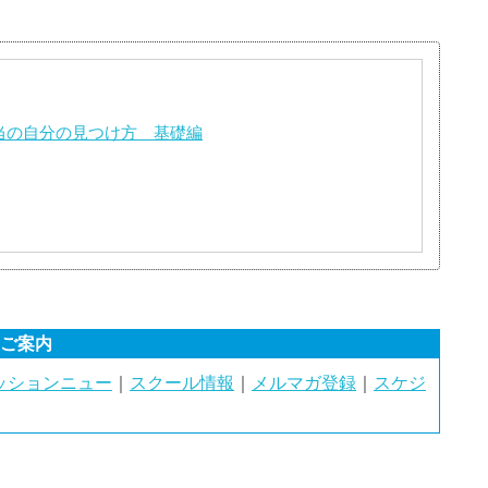
本当の自分の見つけ方 基礎編
のご案内
ッションニュー
｜
スクール情報
｜
メルマガ登録
｜
スケジ