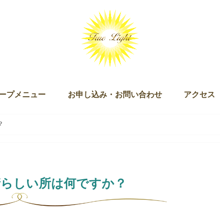
ープメニュー
お申し込み・お問い合わせ
アクセス
ッション（単発・３回セット）
ログラム
キー）
ン
ズダム・オブ・ライト マスタリー講座
チュアリ オブ ザ ライト＆ザ ラブ
 Joy of Being（ジョイオブビーイング）
ープアライメント（無料）
ープセイクリッドアクティベーション
クリッドアクティベーション・プラクティショナー養成講座
ギャザリング
お申し込み
お問い合わせ
？
晴らしい所は何ですか？