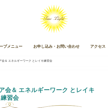
ープメニュー
お申し込み・お問い合わせ
アクセス
ッション（単発・３回セット）
ログラム
キー）
ン
ズダム・オブ・ライト マスタリー講座
チュアリ オブ ザ ライト＆ザ ラブ
 Joy of Being（ジョイオブビーイング）
ープアライメント（無料）
ープセイクリッドアクティベーション
クリッドアクティベーション・プラクティショナー養成講座
ギャザリング
お申し込み
お問い合わせ
会＆ エネルギーワーク とレイキ練習会
ア会＆ エネルギーワーク とレイキ
練習会