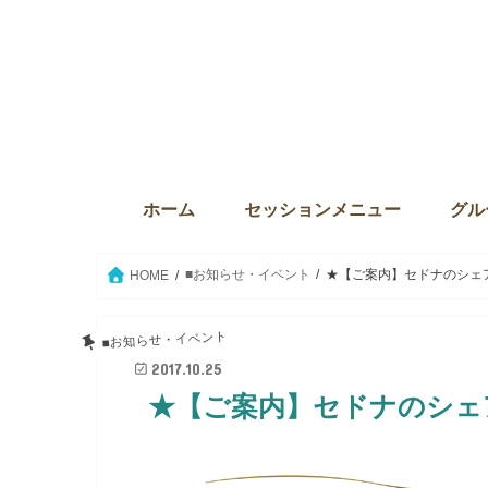
ホーム
セッションメニュー
グル
ディバインセッション・個人セ
本来の自分に目覚める6か月プ
ウィズダム・オブ・ライト
Source the key（ソース・ザ・
クリスタルボウルセッション
セイクリッドアクティベーショ
ウィ
サンク
The
グル
グル
セイ
愛の
■お知らせ・イベント
★【ご案内】セドナのシェア
HOME
■お知らせ・イベント
2017.10.25
★【ご案内】セドナのシェ