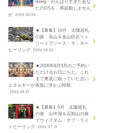
Being・がんばりすぎたあな
たのOSを、再起動しません
か
2026.08.05
★【募集】10月 太陽巡礼
の旅 高山＆金山巨石リト
リートでソース・ザ・キー
ヒーリング
2026.08.02
★2026年8月9月のご予約い
ただけるお日にちと、これ
まで奥底に眠っていた古い
エネルギーが表面に浮かぶ時期
2026.08.01
★【募集】9月 太陽巡礼
の旅 山中湖＆石割山の旅
でウィズダム・オブ・ライ
トヒーリング
2026.07.31