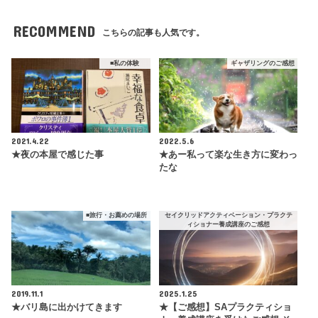
RECOMMEND
こちらの記事も人気です。
■私の体験
ギャザリングのご感想
2021.4.22
2022.5.6
★夜の本屋で感じた事
★あー私って楽な生き方に変わっ
たな
■旅行・お薦めの場所
セイクリッドアクティベーション・プラクテ
ィショナー養成講座のご感想
2019.11.1
2025.1.25
★バリ島に出かけてきます
★【ご感想】SAプラクティショ