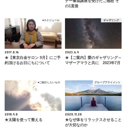
ナー養成講座を受けたご感想 そ
の1直後
■スケジュール
ギャザリング
2017.8.16
2023.6.9
★【東京白金サロン 9月】にご予
★【ご案内】愛のギャザリング～
約頂けるお日にちについて
マザーアマラと共に 2023年7月
■ご紹介したいもの
グループアライメント
2018.9.8
2020.11.28
★太陽を使って整える
★なぜ体をリラックスさせること
が大切なのか