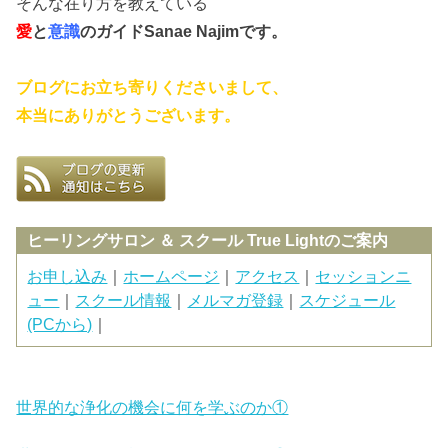
そんな在り方を教えている
愛
と
意識
のガイド
Sanae Najimです。
ブログにお立ち寄りくださいまして、
本当にありがとうございます。
ヒーリングサロン ＆ スクール True Lightのご案内
お申し込み
｜
ホームページ
｜
アクセス
｜
セッションニ
ュー
｜
スクール情報
｜
メルマガ登録
｜
スケジュール
(PCから)
｜
世界的な浄化の機会に何を学ぶのか①