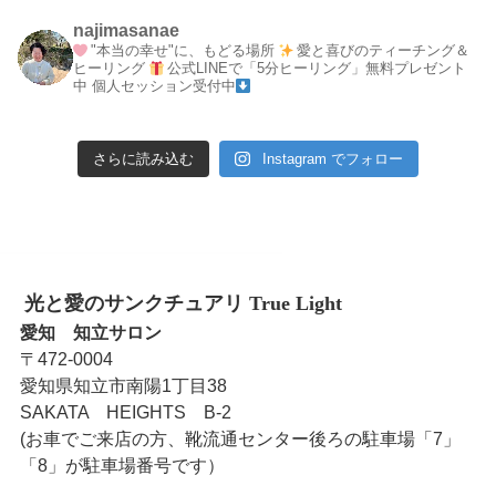
najimasanae
"本当の幸せ"に、もどる場所
愛と喜びのティーチング＆
ヒーリング
公式LINEで「5分ヒーリング」無料プレゼント
中
個人セッション受付中
さらに読み込む
Instagram でフォロー
光と愛のサンクチュアリ True Light
愛知 知立サロン
〒472-0004
愛知県知立市南陽1丁目38
SAKATA HEIGHTS B-2
(お車でご来店の方、靴流通センター後ろの駐車場「7」
「8」が駐車場番号です）