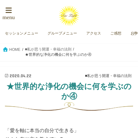
menu
セッションメニュー
グループメニュー
アクセス
ご感想
お
■私が思う開運・幸福の法則
HOME
★世界的な浄化の機会に何を学ぶのか④
2020.04.22
■私が思う開運・幸福の法則
★世界的な浄化の機会に何を学ぶの
か④
「愛を軸に本当の自分で生きる」