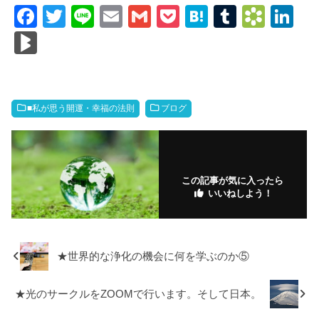
F
T
Li
E
G
P
H
T
B
Li
a
wi
n
m
m
o
at
u
o
n
Bl
c
tt
e
ail
ail
ck
e
m
o
k
o
e
er
et
n
bl
k
e
g
b
a
r
m
dI
M
■私が思う開運・幸福の法則
ブログ
o
ar
n
ar
o
ks
ks
k
.fr
この記事が気に入ったら
いいねしよう！
★世界的な浄化の機会に何を学ぶのか⑤
★光のサークルをZOOMで行います。そして日本。