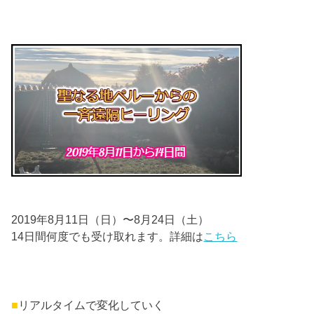
2019
年
8
月
11
日（日）
〜
8
月
24
日（土）
14日間何度でも受け取れます。詳細は
こちら
■
リアルタイムで変化していく