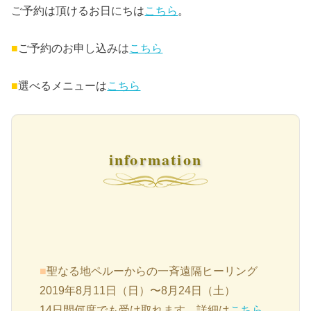
ご予約は頂けるお日にちは
こちら
。
■
ご予約のお申し込みは
こちら
■
選べるメニューは
こちら
information
■
聖なる地ペルーからの一斉遠隔ヒーリング
2019
年
8
月
11
日（日）
〜
8
月
24
日（土）
14日間何度でも受け取れます。詳細は
こちら