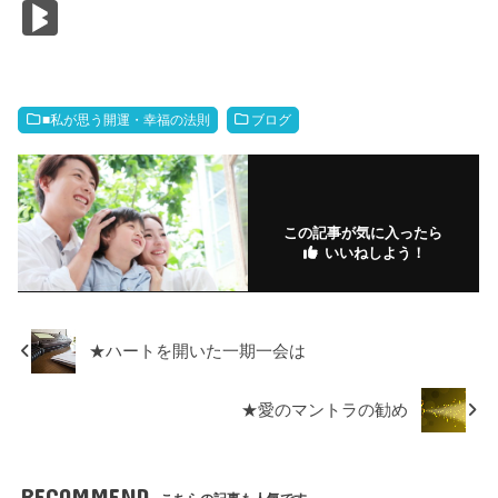
a
wi
n
m
m
o
at
u
o
n
Bl
c
tt
e
ail
ail
ck
e
m
o
k
o
e
er
et
n
bl
k
e
g
b
a
r
m
dI
M
■私が思う開運・幸福の法則
ブログ
o
ar
n
ar
o
ks
ks
k
.fr
この記事が気に入ったら
いいねしよう！
★ハートを開いた一期一会は
★愛のマントラの勧め
RECOMMEND