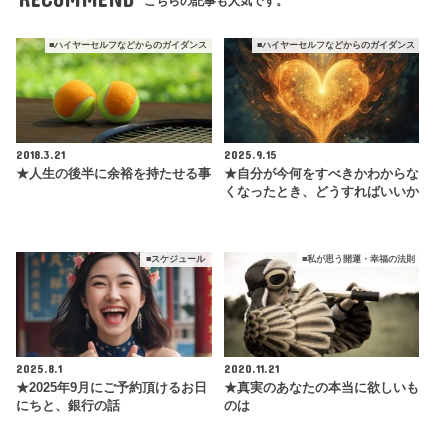
こちらの記事も人気です。
■ハイヤーセルフなどからのガイダンス
■ハイヤーセルフなどからのガイダンス
2018.3.21
2025.9.15
★人生の後半に余裕を持たせる事
★自分が今何をすべきかわからな
くなったとき、どうすればいいか
■スケジュール
■私が思う開運・幸福の法則
2025.8.1
2020.11.21
★2025年9月にご予約頂けるお日
★真実のあなたの本当に欲しいも
にちと、銀行の話
のは