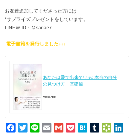
お友達追加してくださった方には
*サプライズプレゼントをしています。
LINE＠ ID：＠sanae7
電子書籍を発行しました↓↓↓
あなたは愛で出来ている: 本当の自分
の見つけ方 基礎編
Amazon
F
T
Li
E
G
P
H
T
B
Li