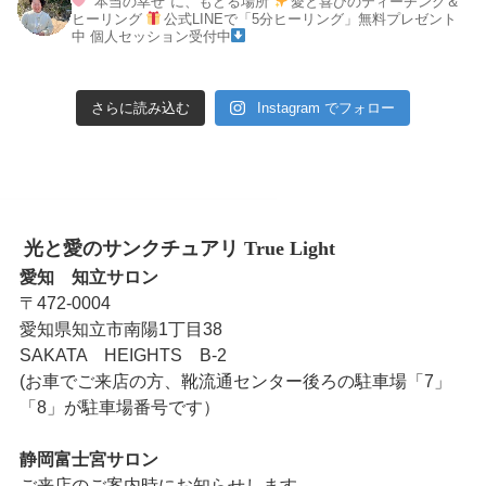
"本当の幸せ"に、もどる場所
愛と喜びのティーチング＆
ヒーリング
公式LINEで「5分ヒーリング」無料プレゼント
中
個人セッション受付中
さらに読み込む
Instagram でフォロー
光と愛のサンクチュアリ True Light
愛知 知立サロン
〒472-0004
愛知県知立市南陽1丁目38
SAKATA HEIGHTS B-2
(お車でご来店の方、靴流通センター後ろの駐車場「7」
「8」が駐車場番号です）
静岡富士宮サロン
ご来店のご案内時にお知らせします。