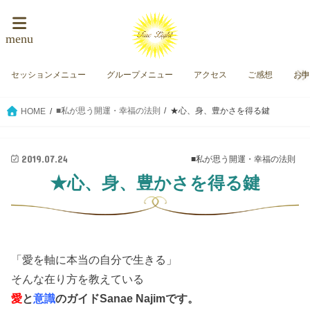
menu
セッションメニュー
グループメニュー
アクセス
ご感想
お
■私が思う開運・幸福の法則
★心、身、豊かさを得る鍵
HOME
2019.07.24
■私が思う開運・幸福の法則
★心、身、豊かさを得る鍵
「愛を軸に本当の自分で生きる」
そんな在り方を教えている
愛
と
意識
のガイド
Sanae Najimです。