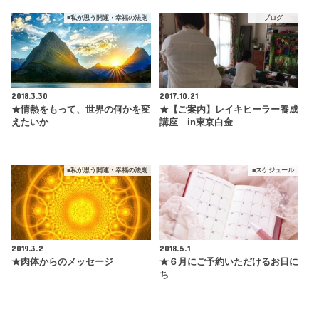
■私が思う開運・幸福の法則
ブログ
2018.3.30
2017.10.21
★情熱をもって、世界の何かを変
★【ご案内】レイキヒーラー養成
えたいか
講座 in東京白金
■私が思う開運・幸福の法則
■スケジュール
2019.3.2
2018.5.1
★肉体からのメッセージ
★６月にご予約いただけるお日に
ち