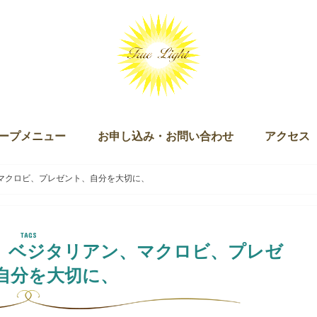
ープメニュー
お申し込み・お問い合わせ
アクセス
ッション（単発・３回セット）
ログラム
キー）
ン
ズダム・オブ・ライト マスタリー講座
チュアリ オブ ザ ライト＆ザ ラブ
 Joy of Being（ジョイオブビーイング）
ープアライメント（無料）
ープセイクリッドアクティベーション
クリッドアクティベーション・プラクティショナー養成講座
ギャザリング
お申し込み
お問い合わせ
、マクロビ、プレゼント、自分を大切に、
、ベジタリアン、マクロビ、プレゼ
自分を大切に、