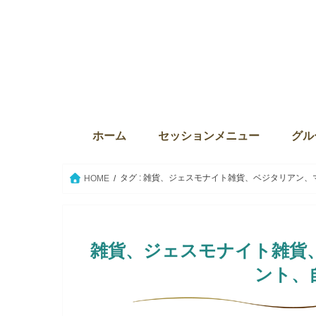
ホーム
セッションメニュー
グル
ディバインセッション・個人セ
本来の自分に目覚める6か月プ
ウィズダム・オブ・ライト
Source the key（ソース・ザ・
クリスタルボウルセッション
セイクリッドアクティベーショ
ウィ
サンク
The
グル
グル
セイ
愛の
タグ : 雑貨、ジェスモナイト雑貨、ベジタリアン
HOME
雑貨、ジェスモナイト雑貨
ント、