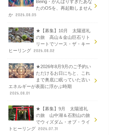
Being・がんばりすぎたあな
たのOSを、再起動しません
か
2026.08.05
★【募集】10月 太陽巡礼
の旅 高山＆金山巨石リト
リートでソース・ザ・キー
ヒーリング
2026.08.02
★2026年8月9月のご予約い
ただけるお日にちと、これ
まで奥底に眠っていた古い
エネルギーが表面に浮かぶ時期
2026.08.01
★【募集】9月 太陽巡礼
の旅 山中湖＆石割山の旅
でウィズダム・オブ・ライ
トヒーリング
2026.07.31