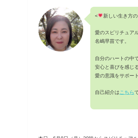
<
新しい生き方の
愛のスピリチュア
名嶋早苗です。
自分のハートの中
安心と喜びを感じ
愛の意識をサポー
自己紹介は
こちら