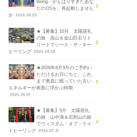
Being・がんばりすぎたあな
たのOSを、再起動しません
か
2026.08.05
★【募集】10月 太陽巡礼
の旅 高山＆金山巨石リト
リートでソース・ザ・キー
ヒーリング
2026.08.02
★2026年8月9月のご予約い
ただけるお日にちと、これ
まで奥底に眠っていた古い
エネルギーが表面に浮かぶ時期
2026.08.01
★【募集】9月 太陽巡礼
の旅 山中湖＆石割山の旅
でウィズダム・オブ・ライ
トヒーリング
2026.07.31