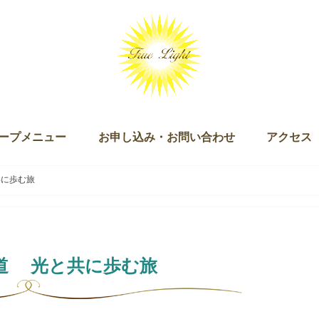
ープメニュー
お申し込み・お問い合わせ
アクセス
ッション（単発・３回セット）
ログラム
キー）
ン
ズダム・オブ・ライト マスタリー講座
チュアリ オブ ザ ライト＆ザ ラブ
 Joy of Being（ジョイオブビーイング）
ープアライメント（無料）
ープセイクリッドアクティベーション
クリッドアクティベーション・プラクティショナー養成講座
ギャザリング
お申し込み
お問い合わせ
に歩む旅
道 光と共に歩む旅