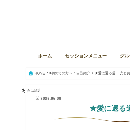
ホーム
セッションメニュー
グル
ディバインセッション・個人セ
本来の自分に目覚める6か月プ
ウィズダム・オブ・ライト
Source the key（ソース・ザ・
クリスタルボウルセッション
セイクリッドアクティベーショ
ウィ
サンク
The
グル
グル
セイ
愛の
■初めての方へ
自己紹介
★愛に還る道 光と共
HOME
自己紹介
2026.06.08
★愛に還る