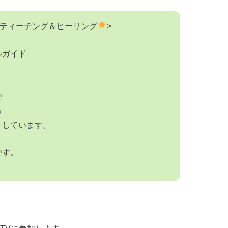
ティーチング＆ヒーリング
>
ルガイド
で
る
トしています。
です。