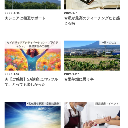
2022.6.15
2021.4.7
★シェアは相互サポート
★私が最高のティーチングだと感
じる時
セイクリッドアクティベーション・プラクテ
■日々のこと
ィショナー養成講座のご感想
2025.1.14
2021.9.27
★【ご感想】SA講座はパワフル
★里芋畑に思う事
で、とっても楽しかった
■私が思う開運・幸福の法則
限定講座・イベント