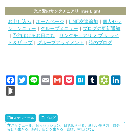
光と愛のサンクチュアリ True Light
お申し込み
｜
ホームページ
｜
LINE友達追加
｜
個人セッ
ションニュー
｜
グループメニュー
｜
ブログの更新通知
｜
予約頂けるお日にち
｜
サンクチュアリ オブ ザ ライ
ト＆ザ ラブ
｜
グループアライメント
｜
詩のブログ
F
T
Li
E
G
P
H
T
B
Li
a
wi
n
m
m
o
at
u
o
n
Bl
c
tt
e
ail
ail
ck
e
m
o
k
o
e
er
et
n
bl
k
e
g
b
a
r
m
dI
M
■スケジュール
ブログ
o
ar
n
ar
スケジュール、個人セッション、目覚めさせる、新しい生き方、自分
らしく生きる、純粋、自分を生きる、喜び、幸せになる