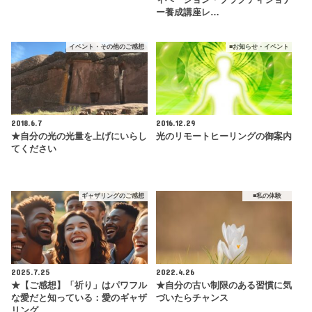
ィベーション・プラクティショナ
ー養成講座レ…
イベント・その他のご感想
■お知らせ・イベント
2018.6.7
2016.12.29
★自分の光の光量を上げにいらし
光のリモートヒーリングの御案内
てください
ギャザリングのご感想
■私の体験
2025.7.25
2022.4.26
★【ご感想】「祈り」はパワフル
★自分の古い制限のある習慣に気
な愛だと知っている：愛のギャザ
づいたらチャンス
リング