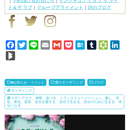
｜
予約頂けるお日にち
｜
サンクチュアリ オブ ザ ライ
ト＆ザ ラブ
｜
グループアライメント
｜
詩のブログ
F
T
Li
E
G
P
H
T
B
Li
a
wi
n
m
m
o
at
u
o
n
Bl
c
tt
e
ail
ail
ck
e
m
o
k
o
e
er
et
n
bl
k
e
g
b
a
r
m
dI
M
■お知らせ・イベント
愛のギャザリング
ブログ
o
ar
n
ar
ギャザリング
o
ks
マザーアマラ、神聖、気づき、トランスフォーメーション、癒し、浄
ks
化、変化、変容、自分を愛する、自分で生きる、自分のために生きる、幸
せになる
k
.fr