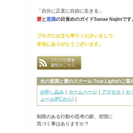
「自分に正直に自由に生きる」
愛
と
意識
の目覚めのガイド
Sanae Najimで
ブログにお立ち寄りくださいまして、
本当にありがとうございます。
光の意識と愛のスクール True Lightのご案
お申し込み
｜
ホームページ
｜
アクセス
｜
セ
ュール(PCから)
｜
制限のある行動や思考の癖、習慣に
気づく事はありますか？