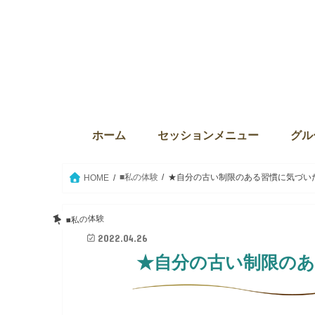
ホーム
セッションメニュー
グル
ディバインセッション・個人セ
本来の自分に目覚める6か月プ
ウィズダム・オブ・ライト
Source the key（ソース・ザ・
クリスタルボウルセッション
セイクリッドアクティベーショ
ウィ
サンク
The
グル
グル
セイ
愛の
■私の体験
★自分の古い制限のある習慣に気づい
HOME
■私の体験
2022.04.26
★自分の古い制限の