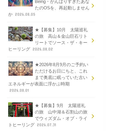
Being・がんばりすぎたあな
たのOSを、再起動しません
か
2026.08.05
★【募集】10月 太陽巡礼
の旅 高山＆金山巨石リト
リートでソース・ザ・キー
ヒーリング
2026.08.02
★2026年8月9月のご予約い
ただけるお日にちと、これ
まで奥底に眠っていた古い
エネルギーが表面に浮かぶ時期
2026.08.01
★【募集】9月 太陽巡礼
の旅 山中湖＆石割山の旅
でウィズダム・オブ・ライ
トヒーリング
2026.07.31