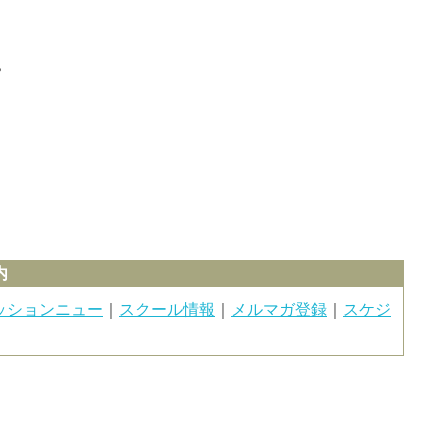
す。
内
ッションニュー
｜
スクール情報
｜
メルマガ登録
｜
スケジ