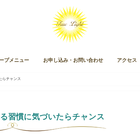
ープメニュー
お申し込み・お問い合わせ
アクセス
ッション（単発・３回セット）
ログラム
キー）
ン
ズダム・オブ・ライト マスタリー講座
チュアリ オブ ザ ライト＆ザ ラブ
 Joy of Being（ジョイオブビーイング）
ープアライメント（無料）
ープセイクリッドアクティベーション
クリッドアクティベーション・プラクティショナー養成講座
ギャザリング
お申し込み
お問い合わせ
たらチャンス
ある習慣に気づいたらチャンス