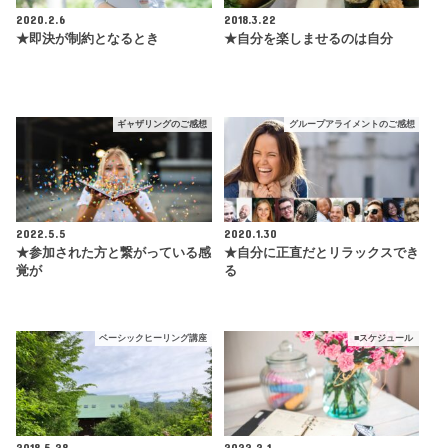
2020.2.6
2018.3.22
★即決が制約となるとき
★自分を楽しませるのは自分
ギャザリングのご感想
グループアライメントのご感想
2022.5.5
2020.1.30
★参加された方と繋がっている感
★自分に正直だとリラックスでき
覚が
る
ベーシックヒーリング講座
■スケジュール
2018.5.28
2022.2.1