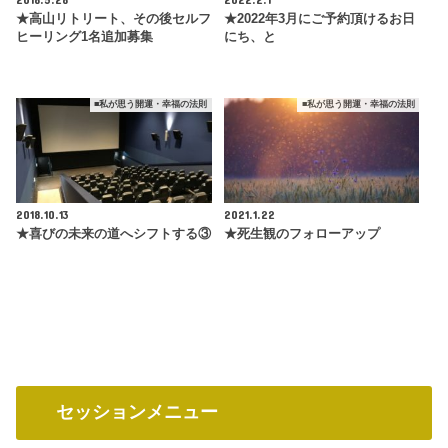
★高山リトリート、その後セルフ
★2022年3月にご予約頂けるお日
ヒーリング1名追加募集
にち、と
■私が思う開運・幸福の法則
■私が思う開運・幸福の法則
2018.10.13
2021.1.22
★喜びの未来の道へシフトする③
★死生観のフォローアップ
セッションメニュー