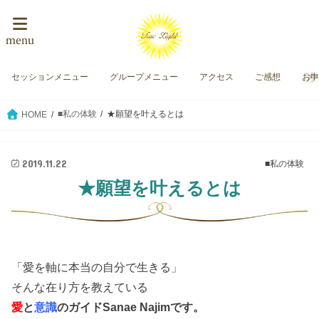
menu
セッションメニュー
グループメニュー
アクセス
ご感想
お
■私の体験
★願望を叶えるとは
HOME
2019.11.22
■私の体験
★願望を叶えるとは
「愛を軸に本当の自分で生きる」
そんな在り方を教えている
愛
と
意識
のガイド
Sanae Najimです。