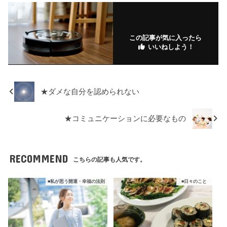
o
ar
n
ar
o
ks
ks
k
.fr
この記事が気に入ったら
いいねしよう！
★ダメな自分を認められない
★コミュニケーションに必要なもの
RECOMMEND
こちらの記事も人気です。
■私が思う開運・幸福の法則
■日々のこと