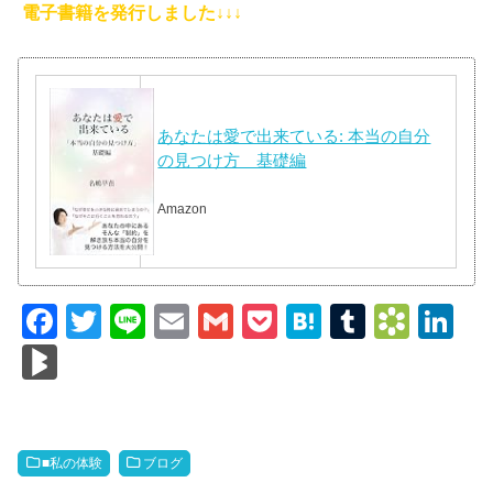
電子書籍を発行しました↓↓↓
あなたは愛で出来ている: 本当の自分
の見つけ方 基礎編
Amazon
F
T
Li
E
G
P
H
T
B
Li
a
wi
n
m
m
o
at
u
o
n
Bl
c
tt
e
ail
ail
ck
e
m
o
k
o
e
er
et
n
bl
k
e
g
b
a
r
m
dI
M
■私の体験
ブログ