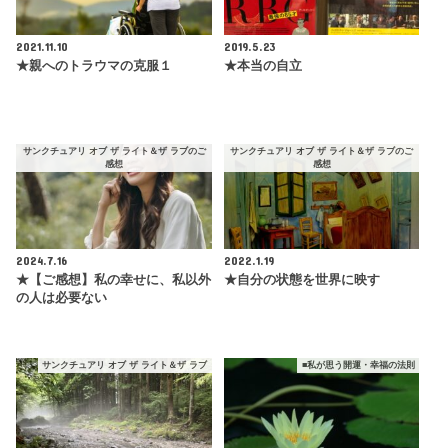
2021.11.10
2019.5.23
★親へのトラウマの克服１
★本当の自立
サンクチュアリ オブ ザ ライト＆ザ ラブのご
サンクチュアリ オブ ザ ライト＆ザ ラブのご
感想
感想
2024.7.16
2022.1.19
★【ご感想】私の幸せに、私以外
★自分の状態を世界に映す
の人は必要ない
サンクチュアリ オブ ザ ライト＆ザ ラブ
■私が思う開運・幸福の法則