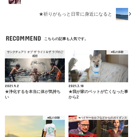
★祈りがもっと日常に身近になると
RECOMMEND
こちらの記事も人気です。
サンクチュアリ オブ ザ ライト＆ザ ラブのご
■私の体験
感想
2021.9.2
2021.3.18
★浄化するを本当に体が気持ち
★我が家のペットが亡くなった事
い
から2
■私の体験
■ハイヤーセルフなどからのガイダンス