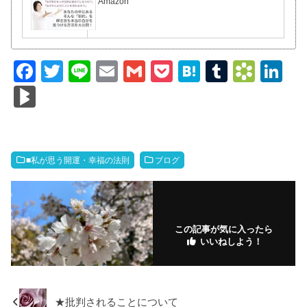
Amazon
F
T
Li
E
G
P
H
T
B
Li
a
wi
n
m
m
o
at
u
o
n
Bl
c
tt
e
ail
ail
ck
e
m
o
k
o
e
er
et
n
bl
k
e
g
b
a
r
m
dI
M
■私が思う開運・幸福の法則
ブログ
o
ar
n
ar
o
ks
ks
k
.fr
この記事が気に入ったら
いいねしよう！
★批判されることについて