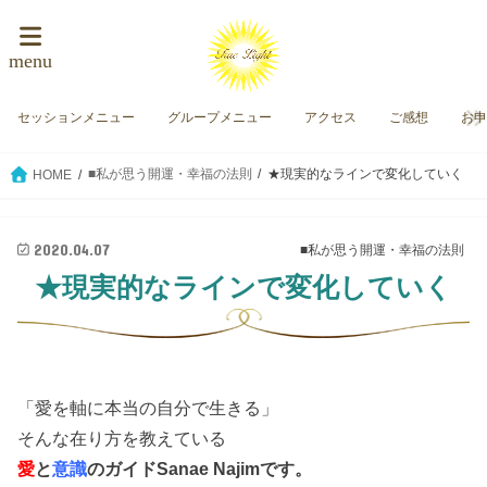
menu
セッションメニュー
グループメニュー
アクセス
ご感想
お
■私が思う開運・幸福の法則
★現実的なラインで変化していく
HOME
2020.04.07
■私が思う開運・幸福の法則
★現実的なラインで変化していく
「愛を軸に本当の自分で生きる」
そんな在り方を教えている
愛
と
意識
のガイド
Sanae Najimです。