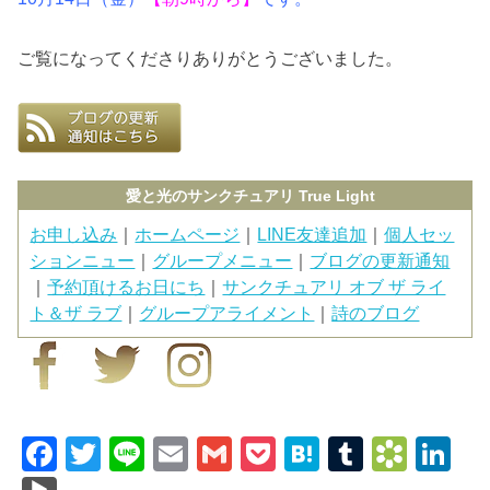
ご覧になってくださりありがとうございました。
愛と光のサンクチュアリ True Light
お申し込み
｜
ホームページ
｜
LINE友達追加
｜
個人セッ
ションニュー
｜
グループメニュー
｜
ブログの更新通知
｜
予約頂けるお日にち
｜
サンクチュアリ オブ ザ ライ
ト＆ザ ラブ
｜
グループアライメント
｜
詩のブログ
F
T
Li
E
G
P
H
T
B
Li
a
wi
n
m
m
o
at
u
o
n