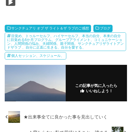
Bl
c
tt
e
ail
ail
ck
e
m
o
k
o
e
er
et
n
bl
k
e
g
b
a
r
m
dI
M
サンクチュアリ オブ ザ ライト＆ザ ラブのご感想
ブログ
o
ar
n
ar
目覚め、トゥルーセルフ、ハイヤーセルフ、本当の自分、本来の自分
に目覚める6か月プログラム、グループアライメント、コミュニケーショ
ン、人間関係の悩み、夫婦関係、親子関係、サンクチュアリザライトアン
o
ks
ks
ドザラブ 、自分に正直に生きる、自分を愛する、
k
.fr
個人セッション、スケジュール、
この記事が気に入ったら
いいねしよう！
★出来事全てに良かった事を見出していく