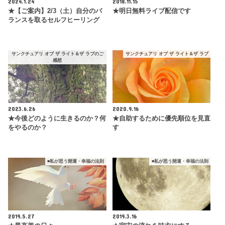
2024.1.24
2018.11.15
★【ご案内】2/3（土）自分のバ
★明日無料ライブ配信です
ランスを取るセルフヒーリング
サンクチュアリ オブ ザ ライト＆ザ ラブのご
サンクチュアリ オブ ザ ライト＆ザ ラブ
感想
2023.6.26
2020.9.16
★今後どのように生きるのか？何
★自助するために優先順位を見直
をやるのか？
す
■私が思う開運・幸福の法則
■私が思う開運・幸福の法則
2019.5.27
2019.3.16