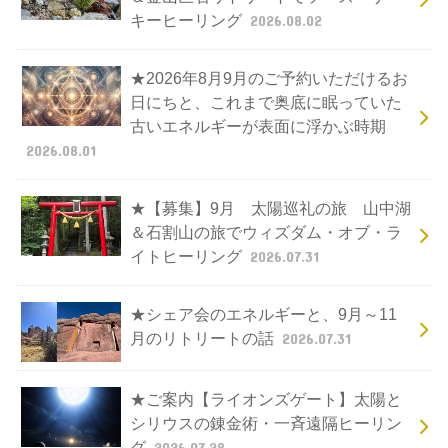
キーヒーリング
2026.08.02
★2026年8月9月のご予約いただけるお
日にちと、これまで奥底に眠っていた
古いエネルギーが表面に浮かぶ時期
2026.08.01
★【募集】9月 太陽巡礼の旅 山中湖
＆石割山の旅でウィズダム・オブ・ラ
イトヒーリング
2026.07.31
★シェア会のエネルギーと、9月～11
月のリトリートの話
2026.07.31
★ご案内【ライオンズゲート】太陽と
シリウスの錬金術・一斉遠隔ヒーリン
グ
2026.07.28