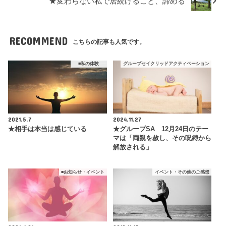
★変わらない私で居続けること、諦める
RECOMMEND
こちらの記事も人気です。
■私の体験
グループセイクリッドアクティベーション
2021.5.7
2024.11.27
★相手は本当は感じている
★グループSA 12月24日のテー
マは「両親を赦し、その呪縛から
解放される」
■お知らせ・イベント
イベント・その他のご感想