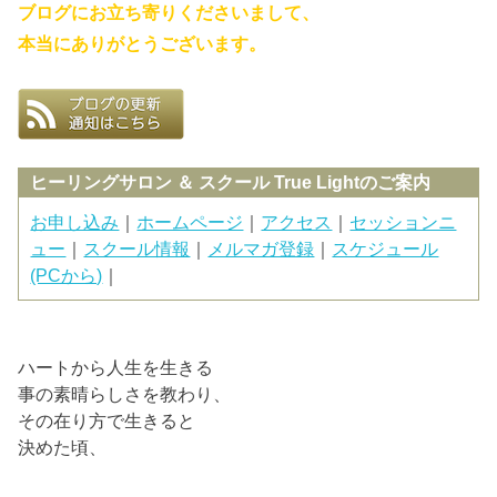
ブログにお立ち寄りくださいまして、
本当にありがとうございます。
ヒーリングサロン ＆ スクール True Lightのご案内
お申し込み
｜
ホームページ
｜
アクセス
｜
セッションニ
ュー
｜
スクール情報
｜
メルマガ登録
｜
スケジュール
(PCから)
｜
ハートから人生を生きる
事の素晴らしさを教わり、
その在り方で生きると
決めた頃、