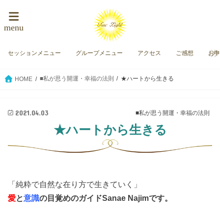
menu
セッションメニュー
グループメニュー
アクセス
ご感想
お
■私が思う開運・幸福の法則
★ハートから生きる
HOME
2021.04.03
■私が思う開運・幸福の法則
★ハートから生きる
「純粋で自然な在り方で生きていく」
愛
と
意識
の目覚めのガイド
Sanae Najimです。