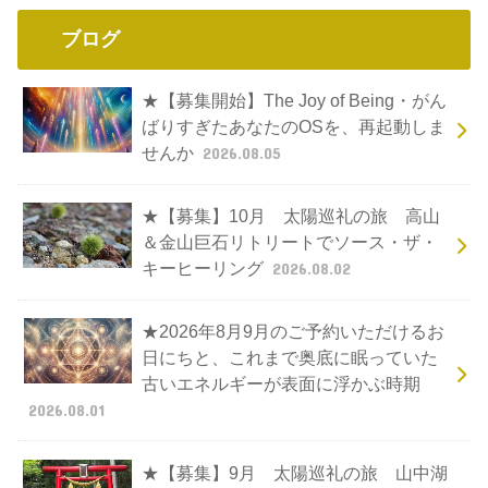
ブログ
★【募集開始】The Joy of Being・がん
ばりすぎたあなたのOSを、再起動しま
せんか
2026.08.05
★【募集】10月 太陽巡礼の旅 高山
＆金山巨石リトリートでソース・ザ・
キーヒーリング
2026.08.02
★2026年8月9月のご予約いただけるお
日にちと、これまで奥底に眠っていた
古いエネルギーが表面に浮かぶ時期
2026.08.01
★【募集】9月 太陽巡礼の旅 山中湖