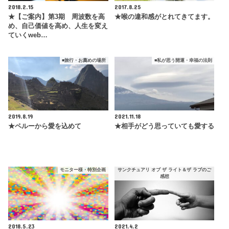
2018.2.15
2017.8.25
★【ご案内】第3期 周波数を高
★喉の違和感がとれてきてます。
め、自己価値を高め、人生を変え
ていくweb…
■旅行・お薦めの場所
■私が思う開運・幸福の法則
2019.8.19
2021.11.18
★ペルーから愛を込めて
★相手がどう思っていても愛する
モニター様・特別企画
サンクチュアリ オブ ザ ライト＆ザ ラブのご
感想
2018.5.23
2021.4.2