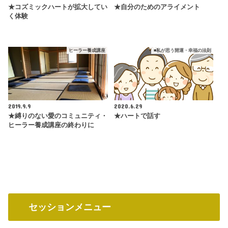
★コズミックハートが拡大してい
★自分のためのアライメント
く体験
ヒーラー養成講座
■私が思う開運・幸福の法則
2019.9.9
2020.6.29
★縛りのない愛のコミュニティ・
★ハートで話す
ヒーラー養成講座の終わりに
セッションメニュー