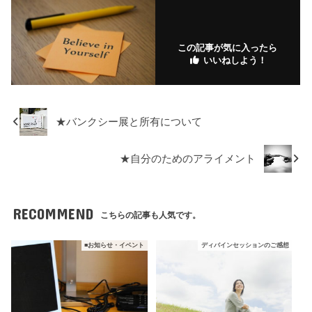
ar
o
ks
ks
k
.fr
この記事が気に入ったら
いいねしよう！
★バンクシー展と所有について
★自分のためのアライメント
RECOMMEND
こちらの記事も人気です。
■お知らせ・イベント
ディバインセッションのご感想