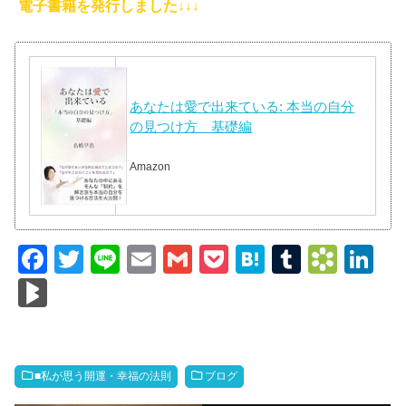
電子書籍を発行しました↓↓↓
あなたは愛で出来ている: 本当の自分
の見つけ方 基礎編
Amazon
F
T
Li
E
G
P
H
T
B
Li
a
wi
n
m
m
o
at
u
o
n
Bl
c
tt
e
ail
ail
ck
e
m
o
k
o
e
er
et
n
bl
k
e
g
b
a
r
m
dI
M
■私が思う開運・幸福の法則
ブログ
o
ar
n