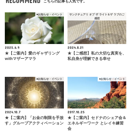
RECOMMEND
こちらの記事も人気です。
■お知らせ・イベント
サンクチュアリ オブ ザ ライト＆ザ ラブのご
感想
2025.6.9
2024.8.21
★【ご案内】愛のギャザリング
★【ご感想】私の大切な真実を、
withマザーアマラ
私自身が理解できる幸せ
■お知らせ・イベント
■お知らせ・イベント
2024.10.7
2017.10.25
★【ご案内】「お金の制限を手放
★【ご案内】セドナのシェア会＆
す」グループアクティベーション
エネルギーワーク とレイキ練習
会