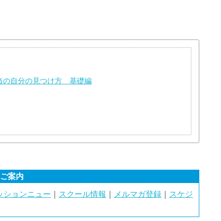
本当の自分の見つけ方 基礎編
のご案内
ッションニュー
｜
スクール情報
｜
メルマガ登録
｜
スケジ