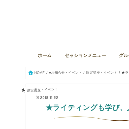
ホーム
セッションメニュー
グル
ディバインセッション・個人セ
本来の自分に目覚める6か月プ
ウィズダム・オブ・ライト
Source the key（ソース・ザ・
クリスタルボウルセッション
セイクリッドアクティベーショ
ウィ
サンク
The
グル
グル
セイ
愛の
■お知らせ・イベント
限定講座・イベント
★ラ
HOME
限定講座・イベント
2018.11.22
★ライティングも学び、