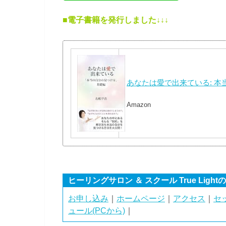
■電子書籍を発行しました↓↓↓
あなたは愛で出来ている: 
Amazon
ヒーリングサロン ＆ スクール True Light
お申し込み
｜
ホームページ
｜
アクセス
｜
セ
ュール(PCから)
｜