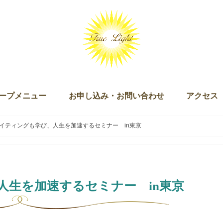
ープメニュー
お申し込み・お問い合わせ
アクセス
ッション（単発・３回セット）
ログラム
キー）
ン
ズダム・オブ・ライト マスタリー講座
チュアリ オブ ザ ライト＆ザ ラブ
 Joy of Being（ジョイオブビーイング）
ープアライメント（無料）
ープセイクリッドアクティベーション
クリッドアクティベーション・プラクティショナー養成講座
ギャザリング
お申し込み
お問い合わせ
イティングも学び、人生を加速するセミナー in東京
人生を加速するセミナー in東京