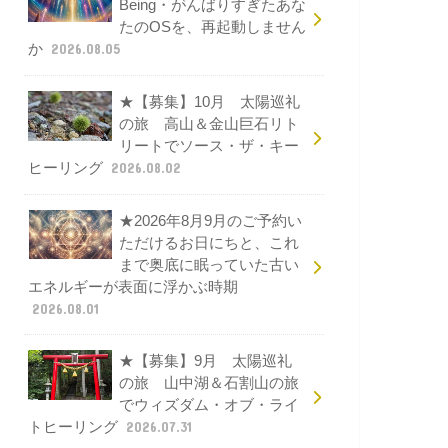
Being・がんばりすぎたあな
たのOSを、再起動しません
か
2026.08.05
★【募集】10月 太陽巡礼
の旅 高山＆金山巨石リト
リートでソース・ザ・キー
ヒーリング
2026.08.02
★2026年8月9月のご予約い
ただけるお日にちと、これ
まで奥底に眠っていた古い
エネルギーが表面に浮かぶ時期
2026.08.01
★【募集】9月 太陽巡礼
の旅 山中湖＆石割山の旅
でウィズダム・オブ・ライ
トヒーリング
2026.07.31