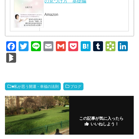
の見つけ方 基礎編
Amazon
F
T
Li
E
G
P
H
T
B
Li
a
wi
n
m
m
o
at
u
o
n
Bl
c
tt
e
ail
ail
ck
e
m
o
k
o
e
er
et
n
bl
k
e
g
b
a
r
m
dI
M
■私が思う開運・幸福の法則
ブログ
o
ar
n
ar
o
ks
ks
k
.fr
この記事が気に入ったら
いいねしよう！