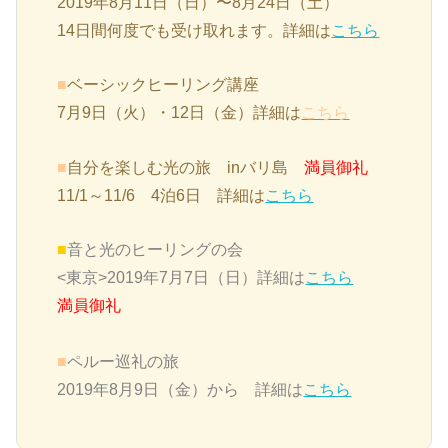
2019
年
8
月
11
日（日）
〜
8
月
24
日（土）
14日間何度でも受け取れます。詳細は
こちら
■
ベーシックヒーリング講座
7月9日（火）・12日（金）詳細は
こちら
■
自分を楽しむ光の旅 inバリ島
満員御礼
11/1～11/6 4泊6日 詳細は
こちら
■
音と光のヒーリングの会
<東京>2019年7月7日（日）詳細は
こちら
満員御礼
■
ペルー巡礼の旅
2019年8月9日（金）から 詳細は
こちら