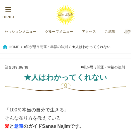
menu
セッションメニュー
グループメニュー
アクセス
ご感想
お
■私が思う開運・幸福の法則
★人はわかってくれない
HOME
2019.06.18
■私が思う開運・幸福の法則
★人はわかってくれない
「100％本当の自分で生きる」
そんな在り方を教えている
愛
と
意識
のガイド
Sanae Najimです。