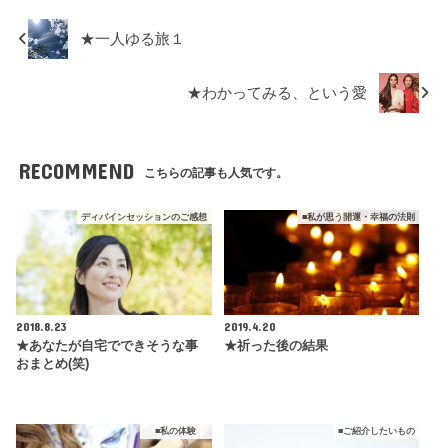
★一人ゆる旅１
★わかってみる、という愛
RECOMMEND
こちらの記事も人気です。
ディバインセッションのご感想
■私が思う開運・幸福の法則
2018.8.23
2019.4.20
★あなたが自宅でできそうな事
★祈った後の結果
おまとめ(笑)
■私の体験
■ご紹介したいもの