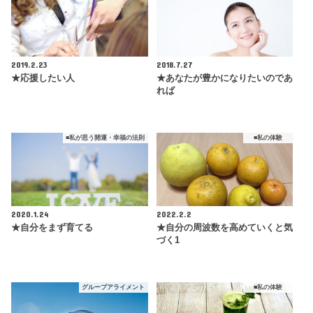
2019.2.23
2018.7.27
★応援したい人
★あなたが豊かになりたいのであ
れば
■私が思う開運・幸福の法則
■私の体験
2020.1.24
2022.2.2
★自分をまず育てる
★自分の周波数を高めていくと気
づく1
グループアライメント
■私の体験