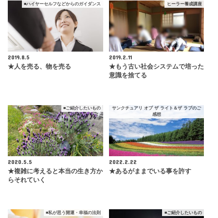
■ハイヤーセルフなどからのガイダンス
ヒーラー養成講座
2019.8.5
2019.2.11
★人を売る、物を売る
★もう古い社会システムで培った
意識を捨てる
■ご紹介したいもの
サンクチュアリ オブ ザ ライト＆ザ ラブのご
感想
2020.5.5
2022.2.22
★複雑に考えると本当の生き方か
★あるがままでいる事を許す
らそれていく
■私が思う開運・幸福の法則
■ご紹介したいもの