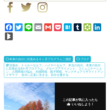
F
T
Li
E
G
P
H
T
B
Li
a
wi
n
m
m
o
at
u
o
n
Bl
c
tt
e
ail
ail
ck
e
m
o
k
o
e
er
et
n
bl
k
e
g
b
a
r
m
dI
M
本来の自分に目覚める６ヶ月プログラムご感想
ブログ
o
ar
n
ar
目覚め、トゥルーセルフ、ハイヤーセルフ、本当の自分、本来の自分
に目覚める6か月プログラム、グループアライメント、コミュニケーショ
ン、人間関係の悩み、夫婦関係、親子関係、サンクチュアリザライトアン
o
ks
ks
ドザラブ 、自分に正直に生きる、自分を愛する、
k
.fr
この記事が気に入ったら
いいねしよう！