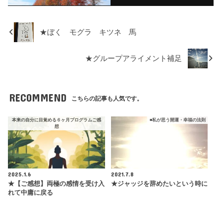
★ぼく モグラ キツネ 馬
★グループアライメント補足
RECOMMEND
こちらの記事も人気です。
本来の自分に目覚める６ヶ月プログラムご感
■私が思う開運・幸福の法則
想
2025.1.6
2021.7.8
★【ご感想】両極の感情を受け入
★ジャッジを辞めたいという時に
れて中庸に戻る