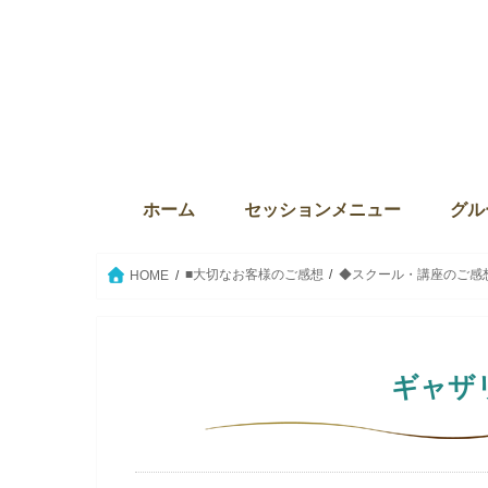
ホーム
セッションメニュー
グル
ディバインセッション・個人セ
本来の自分に目覚める6か月プ
ウィズダム・オブ・ライト
Source the key（ソース・ザ・
クリスタルボウルセッション
セイクリッドアクティベーショ
ウィ
サンク
The
グル
グル
セイ
愛の
■大切なお客様のご感想
◆スクール・講座のご感
HOME
ギャザ