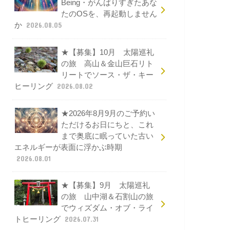
Being・がんばりすぎたあな
たのOSを、再起動しません
か
2026.08.05
★【募集】10月 太陽巡礼
の旅 高山＆金山巨石リト
リートでソース・ザ・キー
ヒーリング
2026.08.02
★2026年8月9月のご予約い
ただけるお日にちと、これ
まで奥底に眠っていた古い
エネルギーが表面に浮かぶ時期
2026.08.01
★【募集】9月 太陽巡礼
の旅 山中湖＆石割山の旅
でウィズダム・オブ・ライ
トヒーリング
2026.07.31