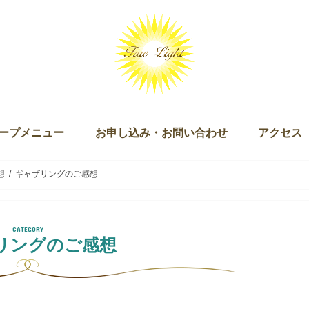
ープメニュー
お申し込み・お問い合わせ
アクセス
ッション（単発・３回セット）
ログラム
キー）
ン
ズダム・オブ・ライト マスタリー講座
チュアリ オブ ザ ライト＆ザ ラブ
 Joy of Being（ジョイオブビーイング）
ープアライメント（無料）
ープセイクリッドアクティベーション
クリッドアクティベーション・プラクティショナー養成講座
ギャザリング
お申し込み
お問い合わせ
想
ギャザリングのご感想
リングのご感想