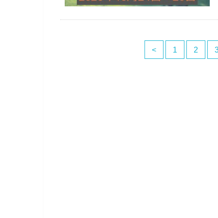
<
1
2