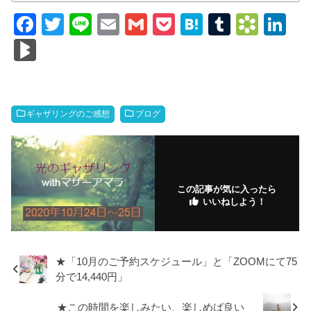
F
T
Li
E
G
P
H
T
B
Li
a
wi
n
m
m
o
at
u
o
n
Bl
c
tt
e
ail
ail
ck
e
m
o
k
o
e
er
et
n
bl
k
e
g
b
a
r
m
dI
M
ギャザリングのご感想
ブログ
o
ar
n
ar
o
ks
ks
k
.fr
この記事が気に入ったら
いいねしよう！
★「10月のご予約スケジュール」と「ZOOMにて75
分で14,440円」
★この時間を楽しみたい、楽しめば良い