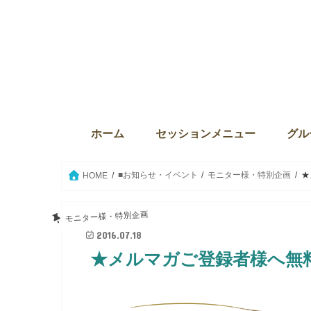
ホーム
セッションメニュー
グル
ディバインセッション・個人セ
本来の自分に目覚める6か月プ
ウィズダム・オブ・ライト
Source the key（ソース・ザ・
クリスタルボウルセッション
セイクリッドアクティベーショ
ウィ
サンク
The
グル
グル
セイ
愛の
■お知らせ・イベント
モニター様・特別企画
★
HOME
モニター様・特別企画
2016.07.18
★メルマガご登録者様へ無