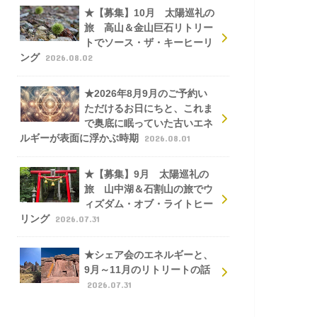
★【募集】10月 太陽巡礼の
旅 高山＆金山巨石リトリー
トでソース・ザ・キーヒーリ
ング
2026.08.02
★2026年8月9月のご予約い
ただけるお日にちと、これま
で奥底に眠っていた古いエネ
ルギーが表面に浮かぶ時期
2026.08.01
★【募集】9月 太陽巡礼の
旅 山中湖＆石割山の旅でウ
ィズダム・オブ・ライトヒー
リング
2026.07.31
★シェア会のエネルギーと、
9月～11月のリトリートの話
2026.07.31