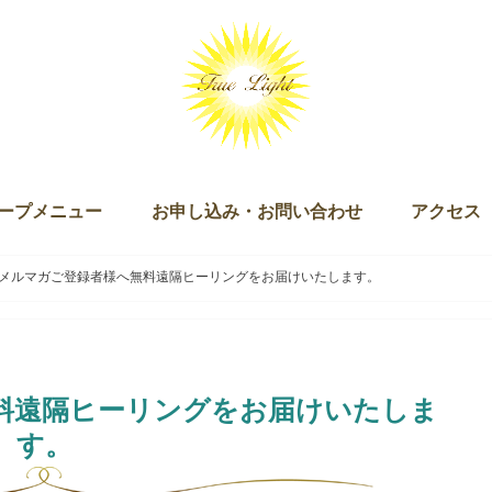
ープメニュー
お申し込み・お問い合わせ
アクセス
ッション（単発・３回セット）
ログラム
キー）
ン
ズダム・オブ・ライト マスタリー講座
チュアリ オブ ザ ライト＆ザ ラブ
 Joy of Being（ジョイオブビーイング）
ープアライメント（無料）
ープセイクリッドアクティベーション
クリッドアクティベーション・プラクティショナー養成講座
ギャザリング
お申し込み
お問い合わせ
メルマガご登録者様へ無料遠隔ヒーリングをお届けいたします。
料遠隔ヒーリングをお届けいたしま
す。