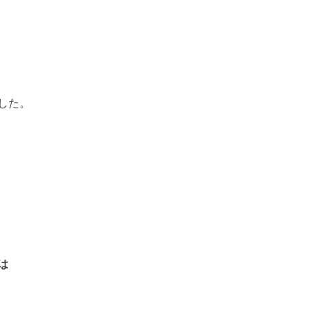
した。
は