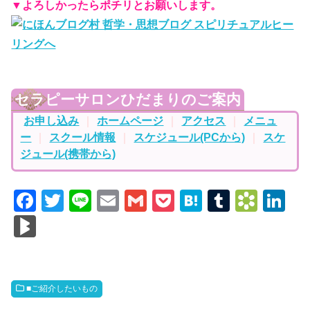
▼よろしかったらポチリとお願いします。
セラピーサロンひだまりのご案内
お申し込み
｜
ホームページ
｜
アクセス
｜
メニュ
ー
｜
スクール情報
｜
スケジュール(PCから)
｜
スケ
ジュール(携帯から)
F
T
Li
E
G
P
H
T
B
Li
a
wi
n
m
m
o
at
u
o
n
Bl
c
tt
e
ail
ail
ck
e
m
o
k
o
e
er
et
n
bl
k
e
g
b
a
r
m
dI
M
■ご紹介したいもの