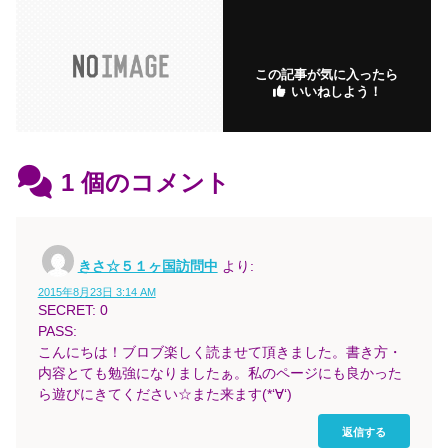
o
ar
n
ar
o
ks
ks
k
.fr
この記事が気に入ったら
いいねしよう！
1
個のコメント
きさ☆５１ヶ国訪問中
より:
2015年8月23日 3:14 AM
SECRET: 0
PASS:
こんにちは！ブロブ楽しく読ませて頂きました。書き方・
内容とても勉強になりましたぁ。私のページにも良かった
ら遊びにきてください☆また来ます(*‘∀‘)
返信する