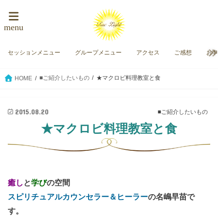
menu
セッションメニュー
グループメニュー
アクセス
ご感想
お
■ご紹介したいもの
★マクロビ料理教室と食
HOME
2015.08.20
■ご紹介したいもの
★マクロビ料理教室と食
癒し
と
学び
の空間
スピリチュアルカウンセラー＆ヒーラー
の名嶋早苗で
す。