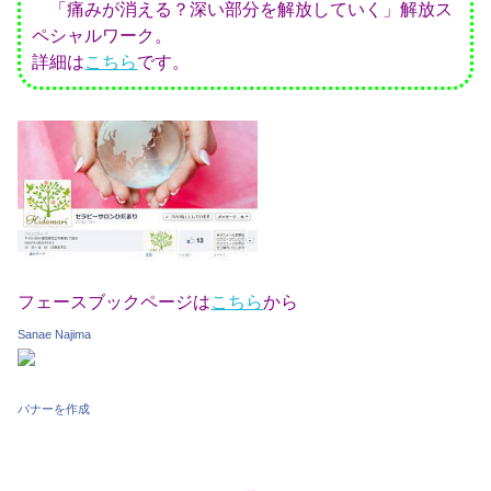
「痛みが消える？深い部分を解放していく」解放ス
ペシャルワーク。
詳細は
こちら
です。
フェースブックページは
こちら
から
Sanae Najima
バナーを作成