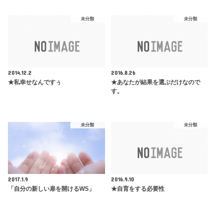
未分類
未分類
2014.12.2
2016.8.26
★私幸せなんですぅ
★あなたが結果を選ぶだけなので
す。
未分類
未分類
2017.1.9
2016.9.10
「自分の新しい扉を開けるWS」
★自育をする必要性