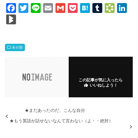
F
T
Li
E
G
P
H
T
B
Li
a
wi
n
m
m
o
at
u
o
n
Bl
c
tt
e
ail
ail
ck
e
m
o
k
o
e
er
et
n
bl
k
e
g
b
a
r
m
dI
M
未分類
o
ar
n
ar
o
ks
ks
k
.fr
この記事が気に入ったら
いいねしよう！
★まだあったのだ、こんな自分
★もう英語が話せないなんて言わない（よ・・絶対）