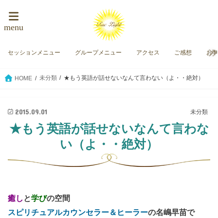
menu
セッションメニュー
グループメニュー
アクセス
ご感想
お
未分類
★もう英語が話せないなんて言わない（よ・・絶対）
HOME
2015.09.01
未分類
★もう英語が話せないなんて言わな
い（よ・・絶対）
癒し
と
学び
の空間
スピリチュアルカウンセラー＆ヒーラー
の名嶋早苗で