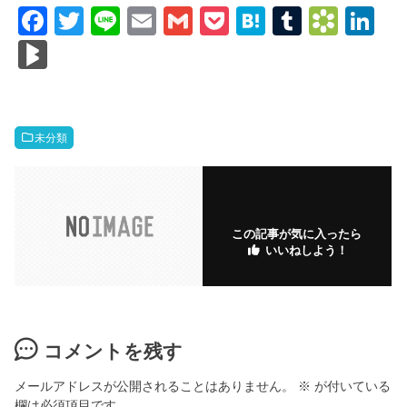
F
T
Li
E
G
P
H
T
B
Li
a
wi
n
m
m
o
at
u
o
n
Bl
c
tt
e
ail
ail
ck
e
m
o
k
o
e
er
et
n
bl
k
e
g
b
a
r
m
dI
M
未分類
o
ar
n
ar
o
ks
ks
k
.fr
この記事が気に入ったら
いいねしよう！
コメントを残す
メールアドレスが公開されることはありません。
※
が付いている
欄は必須項目です