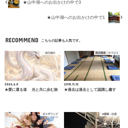
★山中湖へのお出かけの中で3
★山中湖へのお出かけの中で1
RECOMMEND
こちらの記事も人気です。
自己紹介
限定講座・イベント
2026.6.8
2018.11.12
★愛に還る道 光と共に歩む旅
★過去は過去として認識し癒す
ギャザリング
■遠隔・出張