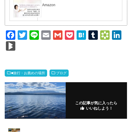
Amazon
F
T
Li
E
G
P
H
T
B
Li
a
wi
n
m
m
o
at
u
o
n
Bl
c
tt
e
ail
ail
ck
e
m
o
k
o
e
er
et
n
bl
k
e
g
b
a
r
m
dI
M
■旅行・お薦めの場所
ブログ
o
ar
n
ar
o
ks
ks
k
.fr
この記事が気に入ったら
いいねしよう！