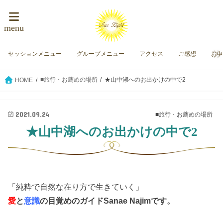
menu
セッションメニュー
グループメニュー
アクセス
ご感想
お
■旅行・お薦めの場所
★山中湖へのお出かけの中で2
HOME
2021.09.24
■旅行・お薦めの場所
★山中湖へのお出かけの中で2
「純粋で自然な在り方で生きていく」
愛
と
意識
の目覚めのガイド
Sanae Najimです。