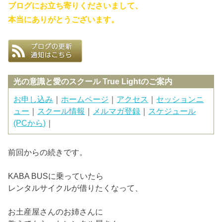
ブログにお立ち寄りくださいまして、
本当にありがとうございます。
光の意識と愛のスクール True Lightのご案内
お申し込み
｜
ホームページ
｜
アクセス
｜
セッションニ
ュー
｜
スクール情報
｜
メルマガ登録
｜
スケジュール
(PCから)
｜
前回からの続きです。
KABA BUSに乗っていたら
レンタルサイクルが借りたくなって、
お土産屋さんのお姉さんに