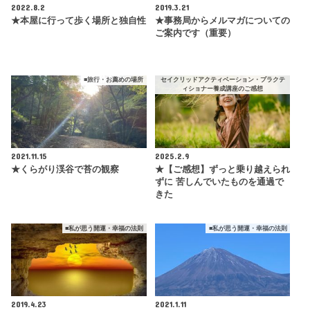
2022.8.2
2019.3.21
★本屋に行って歩く場所と独自性
★事務局からメルマガについての
ご案内です（重要）
■旅行・お薦めの場所
セイクリッドアクティベーション・プラクテ
ィショナー養成講座のご感想
2021.11.15
2025.2.9
★くらがり渓谷で苔の観察
★【ご感想】ずっと乗り越えられ
ずに 苦しんでいたものを通過で
きた
■私が思う開運・幸福の法則
■私が思う開運・幸福の法則
2019.4.23
2021.1.11