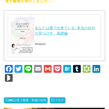
電子書籍を発行しました↓↓↓
あなたは愛で出来ている: 本当の自分
の見つけ方 基礎編
Amazon
F
T
Li
E
G
P
H
T
B
Li
a
wi
n
m
m
o
at
u
o
n
Bl
c
tt
e
ail
ail
ck
e
m
o
k
o
e
er
et
n
bl
k
e
g
b
a
r
m
dI
M
■私が思う開運・幸福の法則
ブログ
o
ar
n