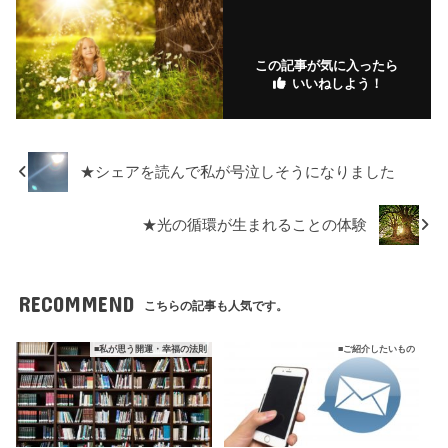
ar
o
ks
ks
k
.fr
この記事が気に入ったら
いいねしよう！
★シェアを読んで私が号泣しそうになりました
★光の循環が生まれることの体験
RECOMMEND
こちらの記事も人気です。
■私が思う開運・幸福の法則
■ご紹介したいもの