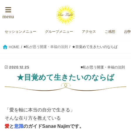
menu
セッションメニュー
グループメニュー
アクセス
ご感想
お
■私が思う開運・幸福の法則
★目覚めて生きたいのならば
HOME
2020.12.25
■私が思う開運・幸福の法則
★目覚めて生きたいのならば
「愛を軸に本当の自分で生きる」
そんな在り方を教えている
愛
と
意識
のガイド
Sanae Najimです。