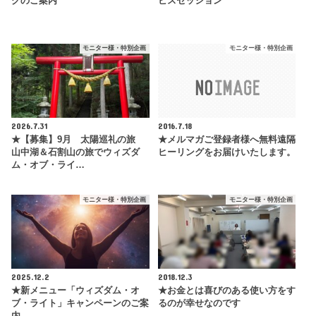
グのご案内
ビスセッション
モニター様・特別企画
モニター様・特別企画
2026.7.31
2016.7.18
★【募集】9月 太陽巡礼の旅
★メルマガご登録者様へ無料遠隔
山中湖＆石割山の旅でウィズダ
ヒーリングをお届けいたします。
ム・オブ・ライ…
モニター様・特別企画
モニター様・特別企画
2025.12.2
2018.12.3
★新メニュー「ウィズダム・オ
★お金とは喜びのある使い方をす
ブ・ライト」キャンペーンのご案
るのが幸せなのです
内