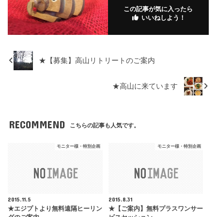
k
.fr
この記事が気に入ったら
いいねしよう！
★【募集】高山リトリートのご案内
★高山に来ています
RECOMMEND
こちらの記事も人気です。
モニター様・特別企画
モニター様・特別企画
2015.11.5
2015.8.31
★エジプトより無料遠隔ヒーリン
★【ご案内】無料プラスワンサー