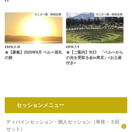
モニター様・特別企画
モニター様・特別企画
2020.3.13
2019.7.9
★【募集】2020年8月 ペルー巡礼
★【ご案内】9/23 「ペルーから
の旅
の光を受取る会in東京」<お土産
付き>
セッションメニュー
ディバインセッション・個人セッション（単発・３回
セット）