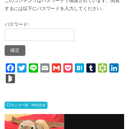
このコンテンツはパスワードで保護されています。閲覧
するには以下にパスワードを入力してください。
パスワード:
F
T
Li
E
G
P
H
T
B
Li
a
wi
n
m
m
o
at
u
o
n
Bl
c
tt
e
ail
ail
ck
e
m
o
k
o
e
er
et
n
bl
k
e
g
b
a
r
m
dI
M
モニター様・特別企画
o
ar
n
ar
o
ks
ks