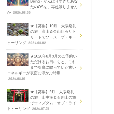
Being・がんばりすぎたあな
たのOSを、再起動しません
か
2026.08.05
★【募集】10月 太陽巡礼
の旅 高山＆金山巨石リト
リートでソース・ザ・キー
ヒーリング
2026.08.02
★2026年8月9月のご予約い
ただけるお日にちと、これ
まで奥底に眠っていた古い
エネルギーが表面に浮かぶ時期
2026.08.01
★【募集】9月 太陽巡礼
の旅 山中湖＆石割山の旅
でウィズダム・オブ・ライ
トヒーリング
2026.07.31