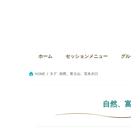
ホーム
セッションメニュー
グル
ディバインセッション・個人セ
本来の自分に目覚める6か月プ
ウィズダム・オブ・ライト
Source the key（ソース・ザ・
クリスタルボウルセッション
セイクリッドアクティベーショ
ウィ
サンク
The
グル
グル
セイ
愛の
タグ : 自然、富士山、宝永火口
HOME
自然、