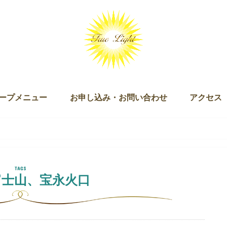
ープメニュー
お申し込み・お問い合わせ
アクセス
ッション（単発・３回セット）
ログラム
キー）
ン
ズダム・オブ・ライト マスタリー講座
チュアリ オブ ザ ライト＆ザ ラブ
 Joy of Being（ジョイオブビーイング）
ープアライメント（無料）
ープセイクリッドアクティベーション
クリッドアクティベーション・プラクティショナー養成講座
ギャザリング
お申し込み
お問い合わせ
富士山、宝永火口