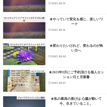
2023.08.19
サンクチュアリ オブ ザ ライト＆ザ ラブのご感
★やっていて変化を感じ、楽しいワ
想
ーク
2023.08.16
サンクチュアリ オブ ザ ライト＆ザ ラブ
★変わりたいけれど、変わるのが怖
い方へ
2023.08.02
■スケジュール
★2023年9月にご予約頂ける個人セッ
ション日と児童書
2023.08.01
グループアライメントのご感想
★私の最高の喜びは 心臓が動いて
今、生きていること。