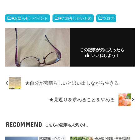
e
er
et
n
bl
k
e
g
b
a
r
m
dI
M
■お知らせ・イベント
■ご紹介したいもの
ブログ
o
ar
n
ar
o
ks
ks
k
.fr
この記事が気に入ったら
いいねしよう！
★自分が素晴らしいと思い出しながら生きる
★見返りを求めることをやめる
RECOMMEND
こちらの記事も人気です。
限定講座・イベント
■私が思う開運・幸福の法則