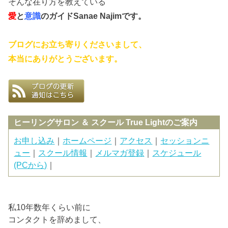
そんな在り方を教えている
愛
と
意識
のガイド
Sanae Najimです。
ブログにお立ち寄りくださいまして、
本当にありがとうございます。
ヒーリングサロン ＆ スクール True Lightのご案内
お申し込み
｜
ホームページ
｜
アクセス
｜
セッションニ
ュー
｜
スクール情報
｜
メルマガ登録
｜
スケジュール
(PCから)
｜
私10年数年くらい前に
コンタクトを辞めまして、