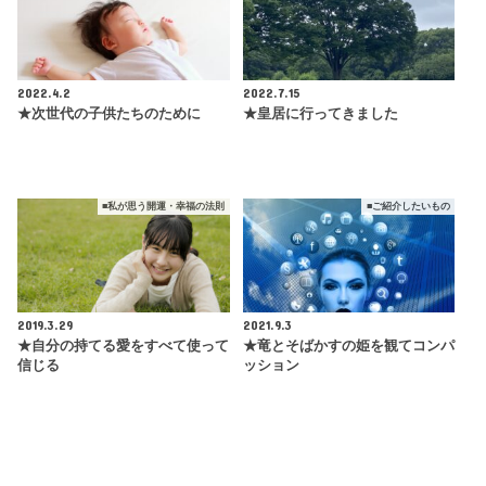
2022.4.2
2022.7.15
★次世代の子供たちのために
★皇居に行ってきました
■私が思う開運・幸福の法則
■ご紹介したいもの
2019.3.29
2021.9.3
★自分の持てる愛をすべて使って
★竜とそばかすの姫を観てコンパ
信じる
ッション