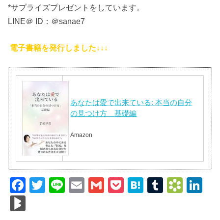
*サプライズプレゼントをしています。
LINE＠ ID：＠sanae7
電子書籍を発行しました↓↓↓
あなたは愛で出来ている: 本当の自分
の見つけ方 基礎編
Amazon
F
T
Li
E
G
P
H
T
B
Li
a
wi
n
m
m
o
at
u
o
n
Bl
c
tt
e
ail
ail
ck
e
m
o
k
o