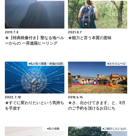
2019.7.8
2021.8.7
★【特典映像付き】聖なる地ペル
★能力と言う本質の意味
ーからの 一斉遠隔ヒーリング
■私が思う開運・幸福の法則
■スケジュール
2022.7.18
2018.6.14
★すぐに変わりたいという気持ち
★さ、出かけてきます、と、8月
を手放す
のご予約を頂けるお日にち
■私の体験
■ご紹介したいもの