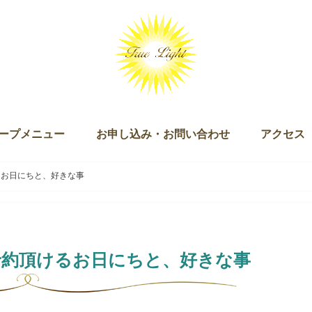
ープメニュー
お申し込み・お問い合わせ
アクセス
ッション（単発・３回セット）
ログラム
キー）
ン
ズダム・オブ・ライト マスタリー講座
チュアリ オブ ザ ライト＆ザ ラブ
 Joy of Being（ジョイオブビーイング）
ープアライメント（無料）
ープセイクリッドアクティベーション
クリッドアクティベーション・プラクティショナー養成講座
ギャザリング
お申し込み
お問い合わせ
けるお日にちと、好きな事
ご予約頂けるお日にちと、好きな事