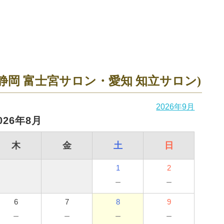
静岡 富士宮サロン・愛知 知立サロン)
2026年9月
026年8月
木
金
土
日
1
2
－
－
6
7
8
9
－
－
－
－