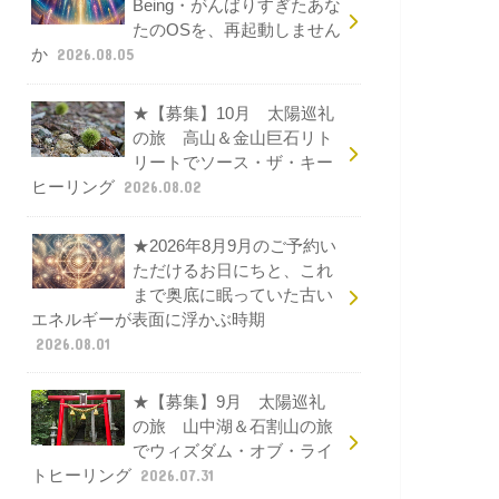
Being・がんばりすぎたあな
たのOSを、再起動しません
か
2026.08.05
★【募集】10月 太陽巡礼
の旅 高山＆金山巨石リト
リートでソース・ザ・キー
ヒーリング
2026.08.02
★2026年8月9月のご予約い
ただけるお日にちと、これ
まで奥底に眠っていた古い
エネルギーが表面に浮かぶ時期
2026.08.01
★【募集】9月 太陽巡礼
の旅 山中湖＆石割山の旅
でウィズダム・オブ・ライ
トヒーリング
2026.07.31