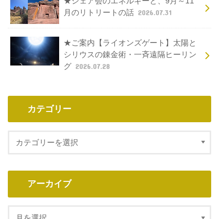
★シェア会のエネルギーと、9月～11
月のリトリートの話
2026.07.31
★ご案内【ライオンズゲート】太陽と
シリウスの錬金術・一斉遠隔ヒーリン
グ
2026.07.28
カテゴリー
アーカイブ