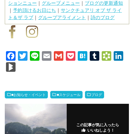
ションニュー
｜
グループメニュー
｜
ブログの更新通知
｜
予約頂けるお日にち
｜
サンクチュアリ オブ ザ ライ
ト＆ザ ラブ
｜
グループアライメント
｜
詩のブログ
F
T
Li
E
G
P
H
T
B
Li
a
wi
n
m
m
o
at
u
o
n
Bl
c
tt
e
ail
ail
ck
e
m
o
k
o
e
er
et
n
bl
k
e
g
b
a
r
m
dI
M
■お知らせ・イベント
■スケジュール
ブログ
o
ar
n
ar
o
ks
ks
k
.fr
この記事が気に入ったら
いいねしよう！