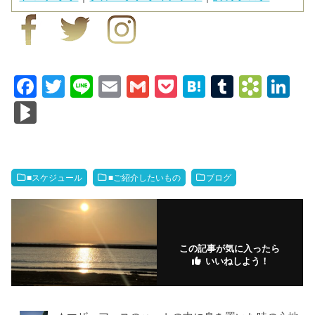
F
T
Li
E
G
P
H
T
B
Li
a
wi
n
m
m
o
at
u
o
n
Bl
c
tt
e
ail
ail
ck
e
m
o
k
o
e
er
et
n
bl
k
e
g
b
a
r
m
dI
M
■スケジュール
■ご紹介したいもの
ブログ
o
ar
n
ar
o
ks
ks
k
.fr
この記事が気に入ったら
いいねしよう！