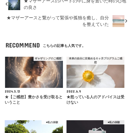
★マザーアースのハートの中に身を置いた時の心地
の良さ
★マザーアースと繋がって緊張や孤独を癒し、自分
を整えていた
RECOMMEND
こちらの記事も人気です。
ギャザリングのご感想
本来の自分に目覚める６ヶ月プログラムご感
想
2024.5.13
2022.6.9
★【ご感想】豊かさを受け取ると
★怒っている人のアドバイスは受
いうこと
けない
■私の体験
■私の体験