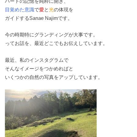
ハートの記憶を純粋に開き、
目覚めた意識
で
愛
と
光
の
体現を
ガイドするSanae Najimです。
今の時期特にグランディングが大事です。
ってお話を、最近どこでもお伝えしています。
最近、私のインスタグラムで
そんなイメージをつかめればと
いくつかの自然の写真をアップしています。