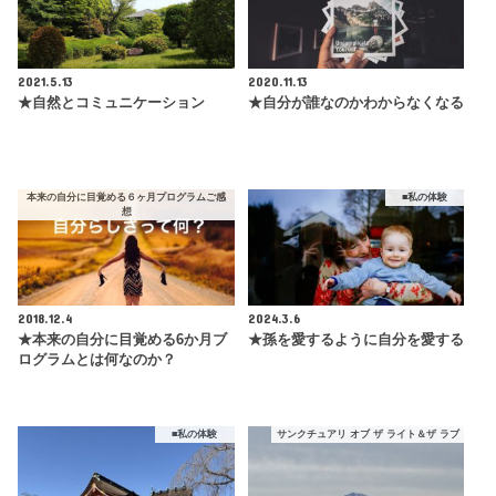
2021.5.13
2020.11.13
★自然とコミュニケーション
★自分が誰なのかわからなくなる
本来の自分に目覚める６ヶ月プログラムご感
■私の体験
想
2018.12.4
2024.3.6
★本来の自分に目覚める6か月ブ
★孫を愛するように自分を愛する
ログラムとは何なのか？
■私の体験
サンクチュアリ オブ ザ ライト＆ザ ラブ