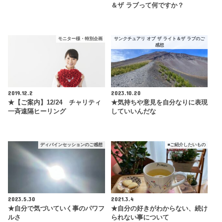
＆ザ ラブって何ですか？
モニター様・特別企画
サンクチュアリ オブ ザ ライト＆ザ ラブのご
感想
2019.12.2
2023.10.20
★【ご案内】12/24 チャリティ
★気持ちや意見を自分なりに表現
一斉遠隔ヒーリング
していいんだな
ディバインセッションのご感想
■ご紹介したいもの
2023.5.30
2021.3.4
★自分で気づいていく事のパワフ
★自分の好きがわからない、続け
ルさ
られない事について