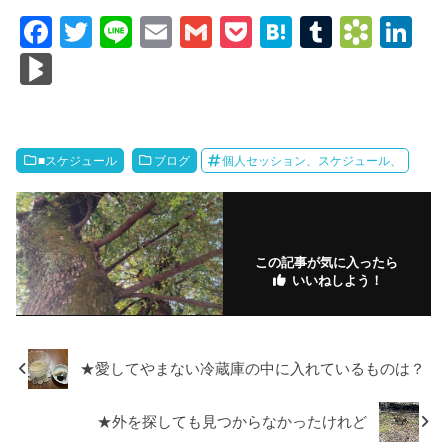
F
T
Li
E
G
P
H
T
B
Li
a
wi
n
m
m
o
at
u
o
n
Bl
c
tt
e
ail
ail
ck
e
m
o
k
o
e
er
et
n
bl
k
e
g
b
a
r
m
dI
M
■スケジュール
ブログ
個人セッション、スケジュール、
o
ar
n
ar
o
ks
ks
k
.fr
この記事が気に入ったら
いいねしよう！
★愛してやまない冷蔵庫の中に入れているものは？
★外を探しても見つからなかったけれど