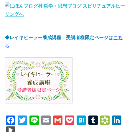
◆レイキヒーラー養成講座 受講者様限定ページは
こち
ら
F
T
Li
E
G
P
H
T
B
Li
a
wi
n
m
m
o
at
u
o
n
Bl