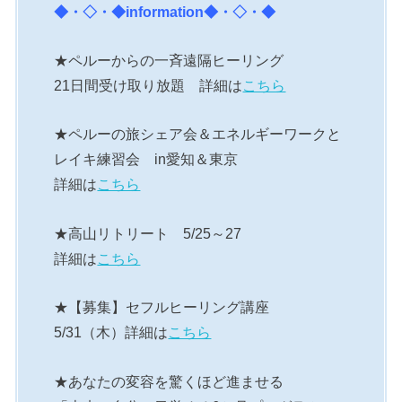
◆・◇・◆
information
◆・◇・◆
★ペルーからの一斉遠隔ヒーリング
21日間受け取り放題 詳細は
こちら
★ペルーの旅シェア会＆エネルギーワークと
レイキ練習会 in愛知＆東京
詳細は
こちら
★高山リトリート 5/25～27
詳細は
こちら
★【募集】セフルヒーリング講座
5/31（木）詳細は
こちら
★あなたの変容を驚くほど進ませる