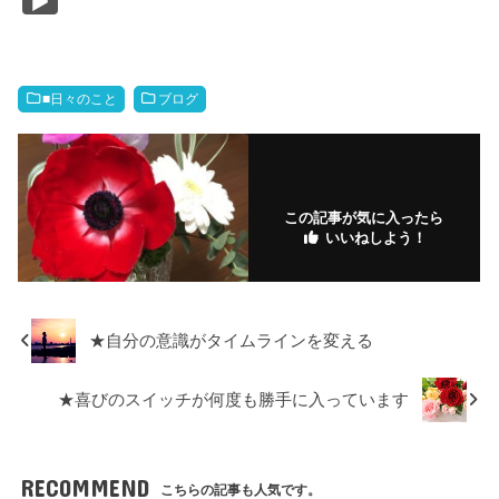
c
tt
e
ail
ail
ck
e
m
o
k
o
e
er
et
n
bl
k
e
g
b
a
r
m
dI
M
■日々のこと
ブログ
o
ar
n
ar
o
ks
ks
k
.fr
この記事が気に入ったら
いいねしよう！
★自分の意識がタイムラインを変える
★喜びのスイッチが何度も勝手に入っています
RECOMMEND
こちらの記事も人気です。