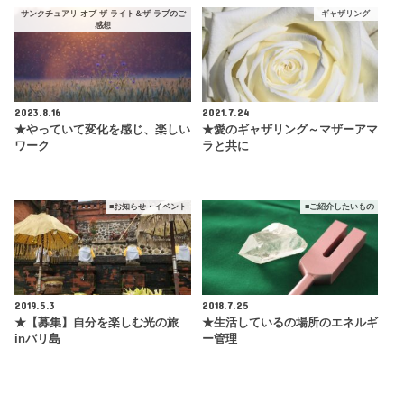
サンクチュアリ オブ ザ ライト＆ザ ラブのご
ギャザリング
感想
2023.8.16
2021.7.24
★やっていて変化を感じ、楽しい
★愛のギャザリング～マザーアマ
ワーク
ラと共に
■お知らせ・イベント
■ご紹介したいもの
2019.5.3
2018.7.25
★【募集】自分を楽しむ光の旅
★生活しているの場所のエネルギ
inバリ島
ー管理