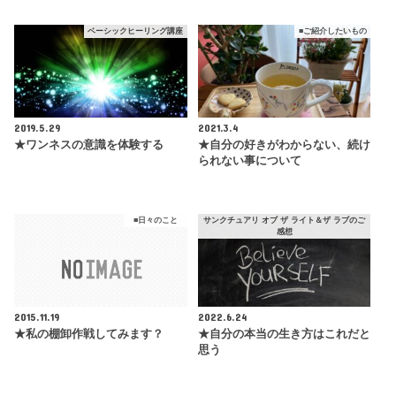
ベーシックヒーリング講座
■ご紹介したいもの
2019.5.29
2021.3.4
★ワンネスの意識を体験する
★自分の好きがわからない、続け
られない事について
■日々のこと
サンクチュアリ オブ ザ ライト＆ザ ラブのご
感想
2015.11.19
2022.6.24
★私の棚卸作戦してみます？
★自分の本当の生き方はこれだと
思う