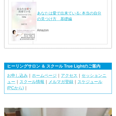
あなたは愛で出来ている: 本当の自分
の見つけ方 基礎編
Amazon
ヒーリングサロン ＆ スクール True Lightのご案内
お申し込み
｜
ホームページ
｜
アクセス
｜
セッションニ
ュー
｜
スクール情報
｜
メルマガ登録
｜
スケジュール
(PCから)
｜