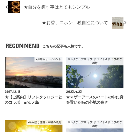
★自分を癒す事はとてもシンプル
★お香、ニホン、独自性について
RECOMMEND
こちらの記事も人気です。
■お知らせ・イベント
サンクチュアリ オブ ザ ライト＆ザ ラブのご
感想
2017.12.13
2023.4.23
★【ご案内】リフレクソロジーと
★マザーアースのハートの中に身
のコラボ in江ノ島
を置いた時の心地の良さ
■私が思う開運・幸福の法則
サンクチュアリ オブ ザ ライト＆ザ ラブのご
感想