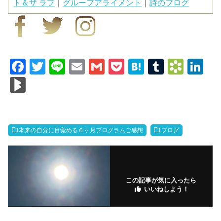
ト＆ザ ラブ
｜
グループアライメント
｜
詩のブログ
F
T
Li
E
G
P
H
T
B
Li
a
wi
n
m
m
o
at
u
o
n
Bl
c
tt
e
ail
ail
ck
e
m
o
k
o
e
er
et
n
bl
k
e
g
b
a
r
m
dI
M
本来の自分に目覚める６ヶ月プログラムご感想
ブログ
o
ar
n
ar
o
ks
ks
k
.fr
この記事が気に入ったら
いいねしよう！