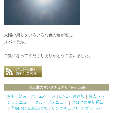
太陽の周りをいろいろな色の輪が包む。
スパイラル。
ご覧になってくださりありがとうございました。
光と愛のサンクチュアリ True Light
お申し込み
｜
ホームページ
｜
LINE友達追加
｜
個人セッ
ションニュー
｜
グループメニュー
｜
ブログの更新通知
｜
予約頂けるお日にち
｜
サンクチュアリ オブ ザ ライ