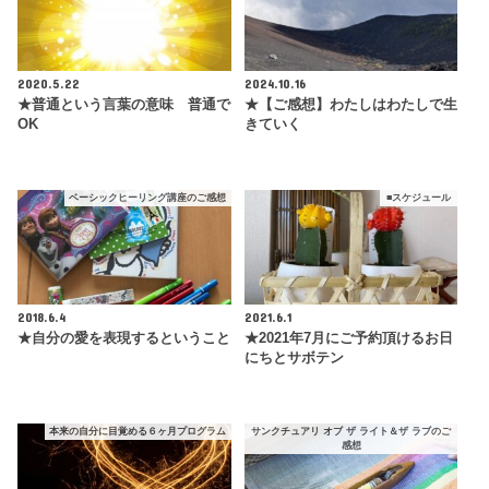
2020.5.22
2024.10.16
★普通という言葉の意味 普通で
★【ご感想】わたしはわたしで生
OK
きていく
ベーシックヒーリング講座のご感想
■スケジュール
2018.6.4
2021.6.1
★自分の愛を表現するということ
★2021年7月にご予約頂けるお日
にちとサボテン
本来の自分に目覚める６ヶ月プログラム
サンクチュアリ オブ ザ ライト＆ザ ラブのご
感想