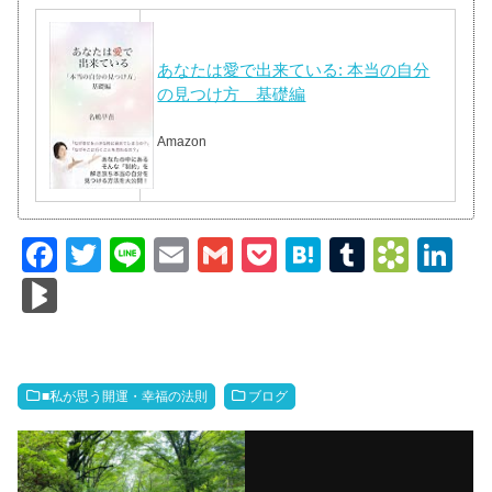
あなたは愛で出来ている: 本当の自分
の見つけ方 基礎編
Amazon
F
T
Li
E
G
P
H
T
B
Li
a
wi
n
m
m
o
at
u
o
n
Bl
c
tt
e
ail
ail
ck
e
m
o
k
o
e
er
et
n
bl
k
e
g
b
a
r
m
dI
M
■私が思う開運・幸福の法則
ブログ
o
ar
n
ar
o
ks
ks