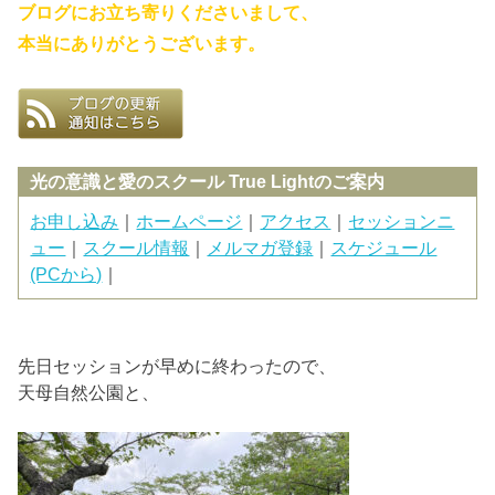
ブログにお立ち寄りくださいまして、
本当にありがとうございます。
光の意識と愛のスクール True Lightのご案内
お申し込み
｜
ホームページ
｜
アクセス
｜
セッションニ
ュー
｜
スクール情報
｜
メルマガ登録
｜
スケジュール
(PCから)
｜
先日セッションが早めに終わったので、
天母自然公園と、