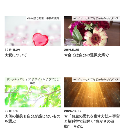
■私が思う開運・幸福の法則
■ハイヤーセルフなどからのガイダンス
2019.11.29
2019.5.25
★愛について
★全ては自分の選択次第で
サンクチュアリ オブ ザ ライト＆ザ ラブのご
■ハイヤーセルフなどからのガイダンス
感想
2018.4.12
2025.10.29
★何の抵抗も自分が感じないもの
★「お金の恐れを癒す方法～宇宙
を選ぶ
と脳科学で紐解く“豊かさの波
動” その1