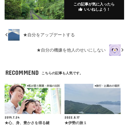
k
.fr
この記事が気に入ったら
いいねしよう！
★自分をアップデートする
★自分の機嫌を他人のせいにしない
RECOMMEND
こちらの記事も人気です。
■私が思う開運・幸福の法則
■旅行・お薦めの場所
2019.7.24
2022.8.17
★心、身、豊かさを得る鍵
★伊勢の旅１