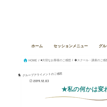
ホーム
セッションメニュー
グル
ディバインセッション・個人セ
本来の自分に目覚める6か月プ
ウィズダム・オブ・ライト
Source the key（ソース・ザ・
クリスタルボウルセッション
セイクリッドアクティベーショ
ウィ
サンク
The
グル
グル
セイ
愛の
■大切なお客様のご感想
◆スクール・講座のご感
HOME
グループアライメントのご感想
2019.12.03
★私の何かは変