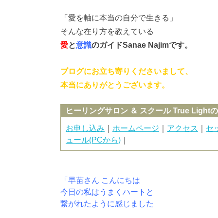
「愛を軸に本当の自分で生きる」
そんな在り方を教えている
愛
と
意識
のガイド
Sanae Najimです。
ブログにお立ち寄りくださいまして、
本当にありがとうございます。
ヒーリングサロン ＆ スクール True Light
お申し込み
｜
ホームページ
｜
アクセス
｜
セ
ュール(PCから)
｜
「早苗さん こんにちは
今日の私はうまくハートと
繋がれたように感じました