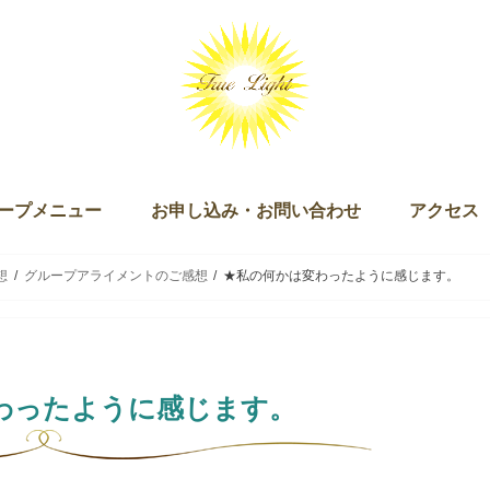
ープメニュー
お申し込み・お問い合わせ
アクセス
ッション（単発・３回セット）
ログラム
キー）
ン
ズダム・オブ・ライト マスタリー講座
チュアリ オブ ザ ライト＆ザ ラブ
 Joy of Being（ジョイオブビーイング）
ープアライメント（無料）
ープセイクリッドアクティベーション
クリッドアクティベーション・プラクティショナー養成講座
ギャザリング
お申し込み
お問い合わせ
想
グループアライメントのご感想
★私の何かは変わったように感じます。
わったように感じます。