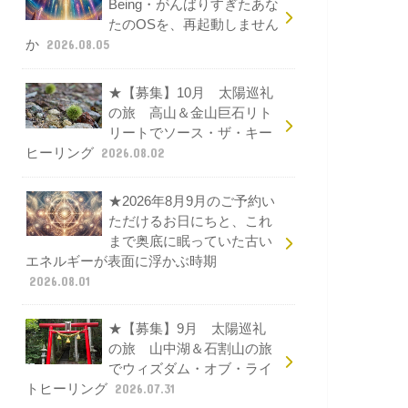
Being・がんばりすぎたあな
たのOSを、再起動しません
か
2026.08.05
★【募集】10月 太陽巡礼
の旅 高山＆金山巨石リト
リートでソース・ザ・キー
ヒーリング
2026.08.02
★2026年8月9月のご予約い
ただけるお日にちと、これ
まで奥底に眠っていた古い
エネルギーが表面に浮かぶ時期
2026.08.01
★【募集】9月 太陽巡礼
の旅 山中湖＆石割山の旅
でウィズダム・オブ・ライ
トヒーリング
2026.07.31