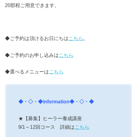
20部程ご用意できます。
◆ご予約は頂けるお日にちは
こちら
。
◆ご予約のお申し込みは
こちら
◆選べるメニューは
こちら
◆・◇・◆
information
◆・◇・◆
★【募集】ヒーラー養成講座
9/1～12回コース 詳細は
こちら