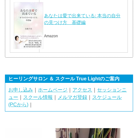
あなたは愛で出来ている: 本当の自分
の見つけ方 基礎編
Amazon
ヒーリングサロン ＆ スクール True Lightのご案内
お申し込み
｜
ホームページ
｜
アクセス
｜
セッションニ
ュー
｜
スクール情報
｜
メルマガ登録
｜
スケジュール
(PCから)
｜