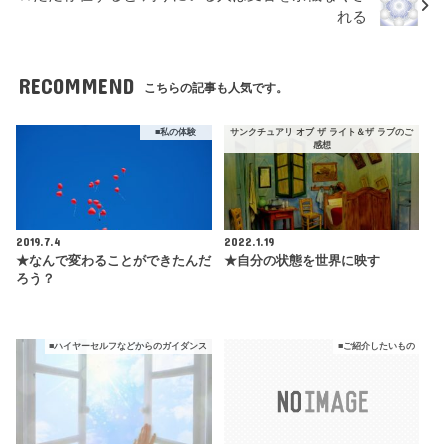
れる
RECOMMEND
こちらの記事も人気です。
■私の体験
サンクチュアリ オブ ザ ライト＆ザ ラブのご
感想
2019.7.4
2022.1.19
★なんで変わることができたんだ
★自分の状態を世界に映す
ろう？
■ハイヤーセルフなどからのガイダンス
■ご紹介したいもの