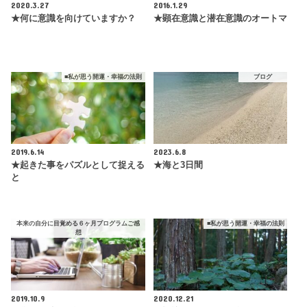
2020.3.27
2016.1.29
★何に意識を向けていますか？
★顕在意識と潜在意識のオートマ
■私が思う開運・幸福の法則
ブログ
2019.6.14
2023.6.8
★起きた事をパズルとして捉える
★海と3日間
と
本来の自分に目覚める６ヶ月プログラムご感
■私が思う開運・幸福の法則
想
2019.10.9
2020.12.21