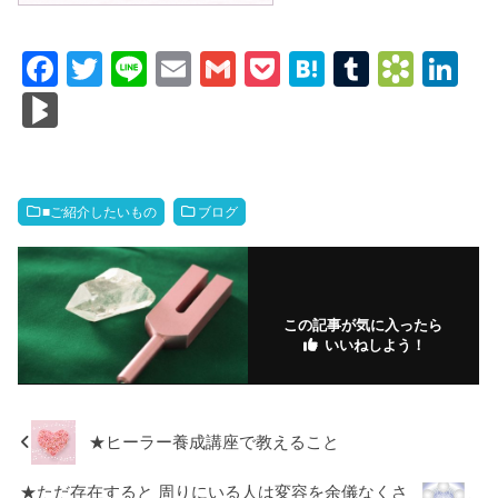
F
T
Li
E
G
P
H
T
B
Li
a
wi
n
m
m
o
at
u
o
n
Bl
c
tt
e
ail
ail
ck
e
m
o
k
o
e
er
et
n
bl
k
e
g
b
a
r
m
dI
M
■ご紹介したいもの
ブログ
o
ar
n
ar
o
ks
ks
k
.fr
この記事が気に入ったら
いいねしよう！
★ヒーラー養成講座で教えること
★ただ存在すると 周りにいる人は変容を余儀なくさ