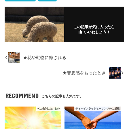
F
T
Li
E
G
P
H
T
B
Li
a
wi
n
m
m
o
at
u
o
n
Bl
c
tt
e
ail
ail
ck
e
m
o
k
o
e
er
et
n
bl
k
e
g
b
a
r
m
dI
M
■スケジュール
ブログ
o
ar
n
ar
o
ks
ks
k
.fr
この記事が気に入ったら
いいねしよう！
★花や動物に癒される
★罪悪感をもったとき