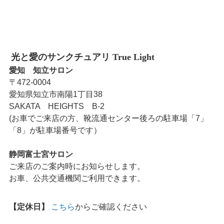
najimasanae
"本当の幸せ"に、もどる場所
愛と喜びのティーチング＆
ヒーリング
公式LINEで「5分ヒーリング」無料プレゼント
中
個人セッション受付中
さらに読み込む
Instagram でフォロー
光と愛のサンクチュアリ True Light
愛知 知立サロン
〒472-0004
愛知県知立市南陽1丁目38
SAKATA HEIGHTS B-2
(お車でご来店の方、靴流通センター後ろの駐車場「7」
「8」が駐車場番号です）
静岡富士宮サロン