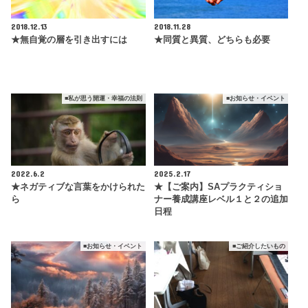
RECOMMEND
こちらの記事も人気です。
■ご紹介したいもの
ディバインライトヒーリングのご感想
2018.12.13
2018.11.28
★無自覚の層を引き出すには
★同質と異質、どちらも必要
■私が思う開運・幸福の法則
■お知らせ・イベント
2022.6.2
2025.2.17
★ネガティブな言葉をかけられた
★【ご案内】SAプラクティショ
ら
ナー養成講座レベル１と２の追加
日程