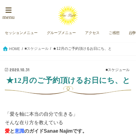
menu
セッションメニュー
グループメニュー
アクセス
ご感想
お
■スケジュール
★12月のご予約頂けるお日にち、と
HOME
2020.10.31
■スケジュール
★12月のご予約頂けるお日にち、と
「愛を軸に本当の自分で生きる」
そんな在り方を教えている
愛
と
意識
のガイド
Sanae Najimです。