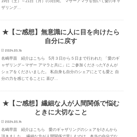
19日（土）～21日（月）の3日間。 マザーアマラを招いて愛のギャ
ザリング…
★【ご感想】無意識に人に目を向けたら
自分に戻す
2024.05.16
名嶋早苗 紹介はこちら 5月３日から５日まで行われた 「愛のギ
ャザリング～マザー アマラと共に」に ご参加くださったYさんが
シェアをくださいました。 私自身も自分のシェアにとても愛と 自
分の力を感じてることに 喜び…
★【ご感想】繊細な人が人間関係で悩む
ときに大切なこと
2024.05.14
名嶋早苗 紹介はこちら 愛のギャザリングのシェアをIさんから
頂きました。 繊細な方が人間関係で苦しむのは、本当の自分でな