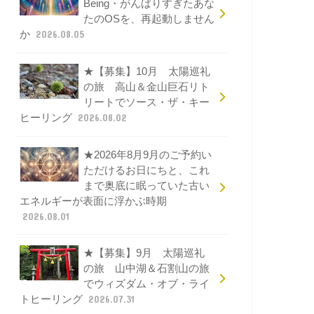
Being・がんばりすぎたあな
たのOSを、再起動しません
か
2026.08.05
★【募集】10月 太陽巡礼
の旅 高山＆金山巨石リト
リートでソース・ザ・キー
ヒーリング
2026.08.02
★2026年8月9月のご予約い
ただけるお日にちと、これ
まで奥底に眠っていた古い
エネルギーが表面に浮かぶ時期
2026.08.01
★【募集】9月 太陽巡礼
の旅 山中湖＆石割山の旅
でウィズダム・オブ・ライ
トヒーリング
2026.07.31