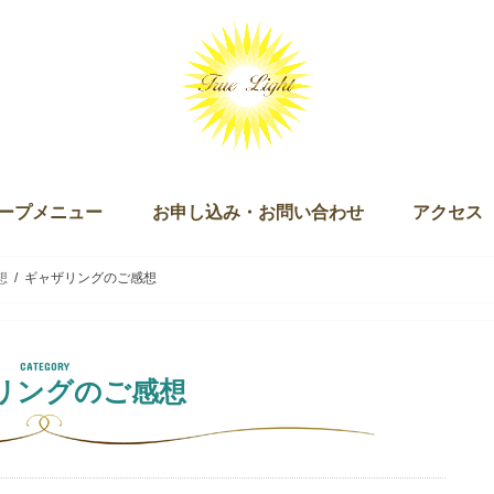
ープメニュー
お申し込み・お問い合わせ
アクセス
ッション（単発・３回セット）
ログラム
キー）
ン
ズダム・オブ・ライト マスタリー講座
チュアリ オブ ザ ライト＆ザ ラブ
 Joy of Being（ジョイオブビーイング）
ープアライメント（無料）
ープセイクリッドアクティベーション
クリッドアクティベーション・プラクティショナー養成講座
ギャザリング
お申し込み
お問い合わせ
想
ギャザリングのご感想
リングのご感想