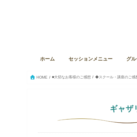
ホーム
セッションメニュー
グル
ディバインセッション・個人セ
本来の自分に目覚める6か月プ
ウィズダム・オブ・ライト
Source the key（ソース・ザ・
クリスタルボウルセッション
セイクリッドアクティベーショ
ウィ
サンク
The
グル
グル
セイ
愛の
■大切なお客様のご感想
◆スクール・講座のご感
HOME
ギャザ