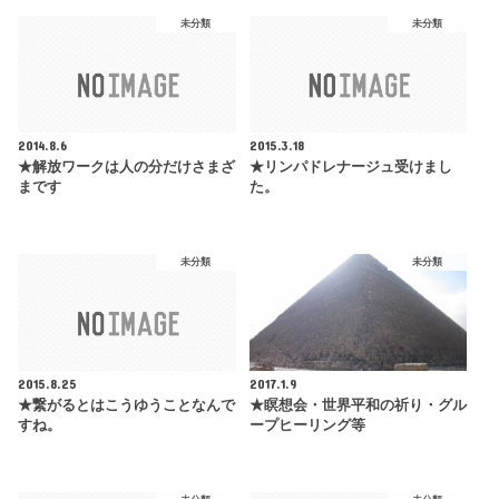
未分類
未分類
2014.8.6
2015.3.18
★解放ワークは人の分だけさまざ
★リンパドレナージュ受けまし
まです
た。
未分類
未分類
2015.8.25
2017.1.9
★繋がるとはこうゆうことなんで
★瞑想会・世界平和の祈り・グル
すね。
ープヒーリング等