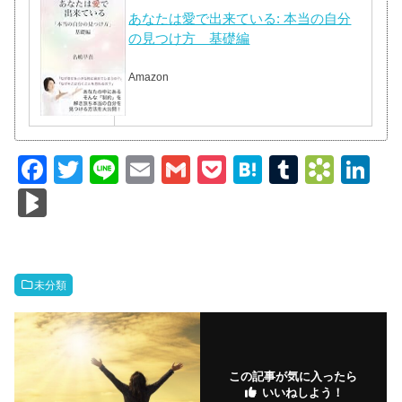
あなたは愛で出来ている: 本当の自分
の見つけ方 基礎編
Amazon
F
T
Li
E
G
P
H
T
B
Li
a
wi
n
m
m
o
at
u
o
n
Bl
c
tt
e
ail
ail
ck
e
m
o
k
o
e
er
et
n
bl
k
e
g
b
a
r
m
dI
M
未分類
o
ar
n
ar
o
ks
ks
k
.fr
この記事が気に入ったら
いいねしよう！