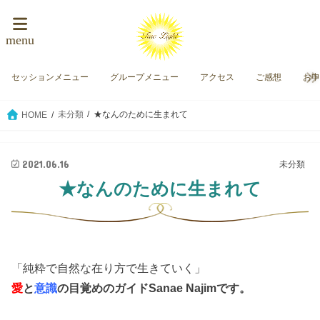
menu
セッションメニュー
グループメニュー
アクセス
ご感想
お
未分類
★なんのために生まれて
HOME
2021.06.16
未分類
★なんのために生まれて
「純粋で自然な在り方で生きていく」
愛
と
意識
の目覚めのガイド
Sanae Najimです。