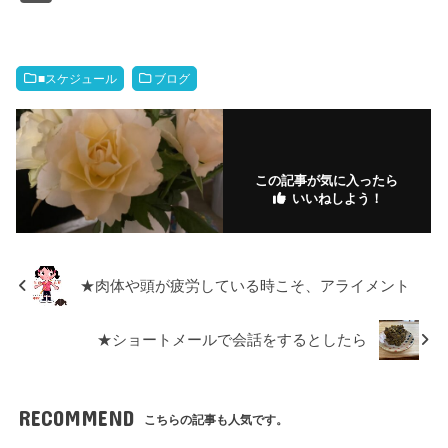
c
tt
e
ail
ail
ck
e
m
o
k
o
e
er
et
n
bl
k
e
g
b
a
r
m
dI
M
■スケジュール
ブログ
o
ar
n
ar
o
ks
ks
k
.fr
この記事が気に入ったら
いいねしよう！
★肉体や頭が疲労している時こそ、アライメント
★ショートメールで会話をするとしたら
RECOMMEND
こちらの記事も人気です。