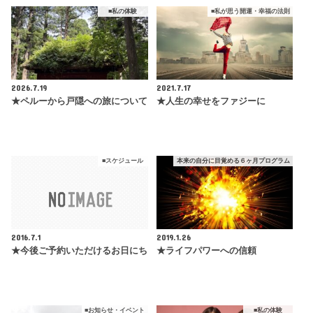
■私の体験
■私が思う開運・幸福の法則
2026.7.19
2021.7.17
★ペルーから戸隠への旅について
★人生の幸せをファジーに
■スケジュール
本来の自分に目覚める６ヶ月プログラム
2016.7.1
2019.1.26
★今後ご予約いただけるお日にち
★ライフパワーへの信頼
■お知らせ・イベント
■私の体験