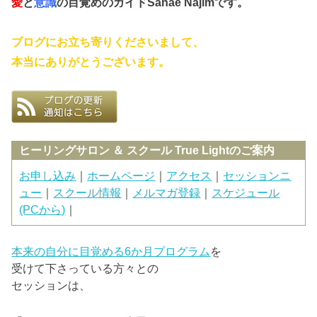
愛
と
意識
の目覚めのガイドSanae Najimです。
ブログにお立ち寄りくださいまして、
本当にありがとうございます。
ヒーリングサロン ＆ スクール True Lightのご案内
お申し込み
｜
ホームページ
｜
アクセス
｜
セッションニ
ュー
｜
スクール情報
｜
メルマガ登録
｜
スケジュール
(PCから)
｜
本来の自分に目覚める6か月プログラム
を
受けて下さっている方々との
セッションは、