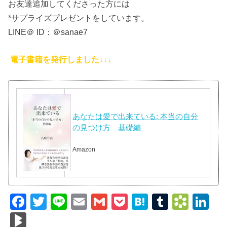
お友達追加してくださった方には
*サプライズプレゼントをしています。
LINE＠ ID：＠sanae7
電子書籍を発行しました↓↓↓
あなたは愛で出来ている: 本当の自分
の見つけ方 基礎編
Amazon
F
T
Li
E
G
P
H
T
B
Li
a
wi
n
m
m
o
at
u
o
n
Bl