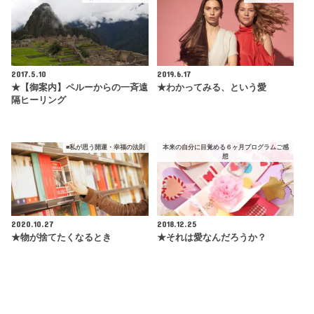
2017.5.10
2019.6.17
★【御案内】ペルーからの一斉遠
★わかってみる、という愛
隔ヒーリング
■私が思う開運・幸福の法則
本来の自分に目覚める６ヶ月プログラムご感
想
2020.10.27
2018.12.25
★物が捨てたくなるとき
★それは愛なんだろうか？