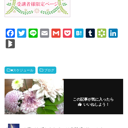
F
T
Li
E
G
P
H
T
B
Li
a
wi
n
m
m
o
at
u
o
n
Bl
c
tt
e
ail
ail
ck
e
m
o
k
o
e
er
et
n
bl
k
e
g
b
a
r
m
dI
M
■スケジュール
ブログ
o
ar
n
ar
o
ks
ks
k
.fr
この記事が気に入ったら
いいねしよう！