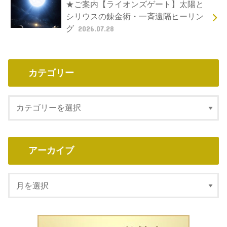
★ご案内【ライオンズゲート】太陽と
シリウスの錬金術・一斉遠隔ヒーリン
グ
2026.07.28
カテゴリー
アーカイブ