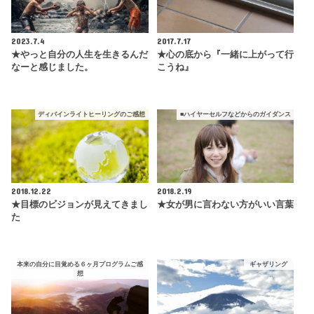
2023.7.4
2017.7.17
★やっと自分の人生を生きるんだ
★心の底から『一緒に上がって行
なーと感じました。
こうね』
ディバインライトヒーリングのご感想
■ハイヤーセルフなどからのガイダンス
2018.12.22
2018.2.19
★目標のビジョンが見えてきまし
★女が男に言わない方がいい言葉
た
本来の自分に目覚める６ヶ月プログラムご感
ギャザリング
想