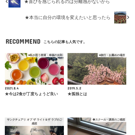
★喜びを感じられるのは分離感がないから
★本当に自分の環境を変えたいと思ったら
RECOMMEND
こちらの記事も人気です。
■私が思う開運・幸福の法則
■旅行・お薦めの場所
2021.8.4
2019.5.2
★今は2食が丁度ちょうど良い
★孤独とは
サンクチュアリ オブ ザ ライト＆ザ ラブのご
◆スクール・講座のご感想
感想